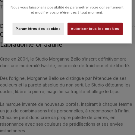
Catégories :
Colliers
,
Colliers
,
Friandise
,
MORGANNE BELLO
,
Typologies
Nous vous laissons la possibilité de paramétrer votre consentement
et modifier vos préférences à tout moment.
Description
Paramètres des cookies
Autoriser tous les cookies
Collier Morganne Bello Friandise Coussin
Labradorite Or Jaune
Crée en 2004, le Studio Morganne Bello s’inscrit définitivement
dans une modernité twistée, empreinte de fraîcheur et de liberté.
Dès l’origine, Morganne Bello se distingue par l’étendue de ses
couleurs et la pureté absolue du non serti. Le Studio détourne les
codes, libère la pierre, magnifie sa fragilité et allège le bijou.
La marque invente de nouveaux portés, inspirant à chaque femme
un jeu de combinaisons très personnelles, à recomposer à l’infini.
Chacune peut donc crée sa propre palette de pierres, en
résonnance avec ses couleurs de prédilections et ses envies
instantanées.