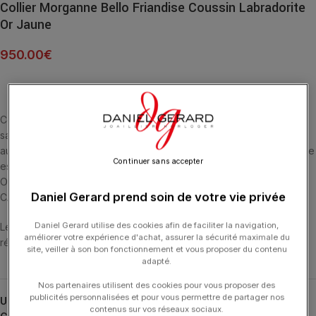
Collier Morganne Bello Friandise Coussin Labradorite
Or Jaune
950.00
€
Cette collection emblématique met les pierres fines en majesté,
sans griffe, ni serti, au contact de la peau. La taille en « coussin »
aux multiples facettes apporte douceur et élégance. La Labradorite
Continuer sans accepter
est la pierre de l’Imaginaire et a des Vertus Protectrices. COLLIER
OR JAUNE 18 CARATS ET LABRADORITE MULTI-FACETTÉE (6,25
Daniel Gerard prend soin de votre vie privée
CARATS).
Daniel Gerard utilise des cookies afin de faciliter la navigation,
Les colliers ont une longueur de 42 cm et ont 3 anneaux de
améliorer votre expérience d'achat, assurer la sécurité maximale du
réglage.
site, veiller à son bon fonctionnement et vous proposer du contenu
adapté.
Nos partenaires utilisent des cookies pour vous proposer des
publicités personnalisées et pour vous permettre de partager nos
UGS :
1013YB1A109
contenus sur vos réseaux sociaux.