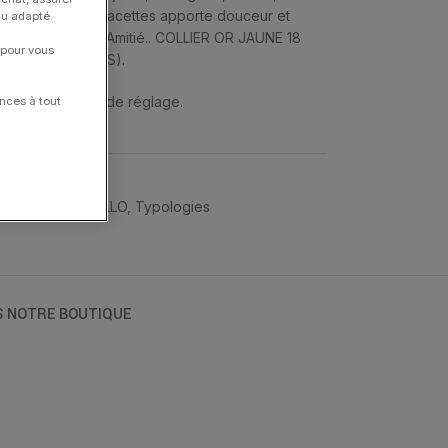
n » aux multiples facettes apporte douceur et
nu adapté.
 la Vérité et de l’Amitié.. COLLIER OR JAUNE 18
 pour vous
ÉE (6,05 CARATS).
et ont 3 anneaux de réglage.
nces à tout
MORGANNE BELLO
,
Typologies
S NOTRE BOUTIQUE