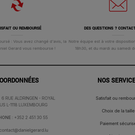
ISFAIT OU REMBOURSÉ
DES QUESTIONS ? CONTAC
oursé : Vous avez changé d'avis, la
Notre équipe est à votre disposition
Daniel Gerard vous rembourse !
18h30, et du mardi au samedi d
OORDONNÉES
NOS SERVIC
: 6 RUE ALDRINGEN - ROYAL
Satisfait ou rembou
IUS L-1118 LUXEMBOURG
Choix de la taille
PHONE
: +352 2 451 30 55
Paiement sécuris
 contact@danielgerard.lu