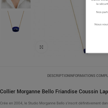
la sécur
Nos part
Nous vous 
Click to enlarge
DESCRIPTION
INFORMATIONS COMPL
Collier Morganne Bello Friandise Coussin Lap
Crée en 2004, le Studio Morganne Bello s’inscrit définitivement dan