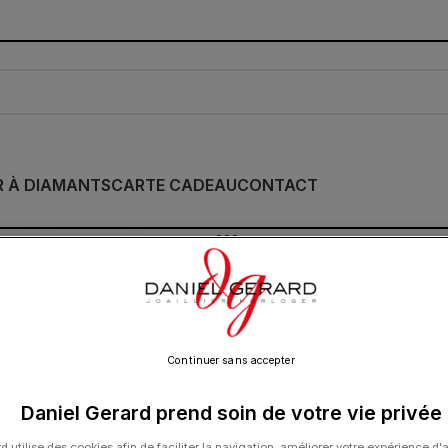
R À DIAMANTS
CARTE CADEAU
CONTACT
Collier Morganne Be
Lapis Lazuli Or Jau
950.00
€
Continuer sans accepter
Daniel Gerard prend soin de votre vie privée
Cette collection emblématique met les pier
d utilise des cookies afin de faciliter la navigation, améliorer votre expérience d'