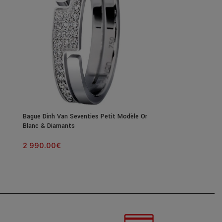
Bague Dinh Van Seventies Petit Modèle Or
Bracelet Dinh V
Blanc & Diamants
Black 18Mm Arg
2 990.00
€
340.00
€