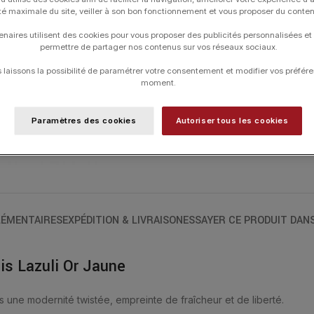
contact de la peau. La taille en « coussi
ité maximale du site, veiller à son bon fonctionnement et vous proposer du conte
élégance. Le Lapis Lazuli est la pierre de
enaires utilisent des cookies pour vous proposer des publicités personnalisées et
CARATS ET LAPIS LAZULI MULTI-FACETT
permettre de partager nos contenus sur vos réseaux sociaux.
Les colliers ont une longueur de 42 cm 
laissons la possibilité de paramétrer votre consentement et modifier vos préfére
moment.
Paramètres des cookies
Autoriser tous les cookies
UGS :
1013YB1A110
Catégories :
Colliers
,
Colliers
,
Friandise
,
ÉMENTAIRES
EXPÉDITION & LIVRAISON
ESSAYER CE PRODUIT DAN
is Lazuli Or Jaune
s une modernité twistée, empreinte de fraîcheur et de liberté.