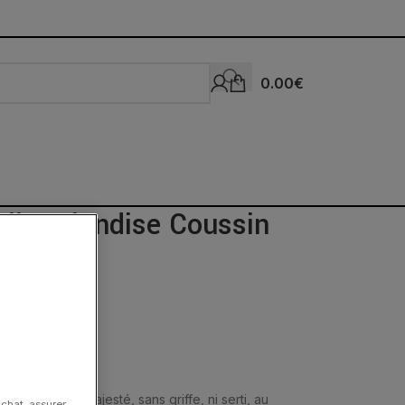
0.00
€
llo Friandise Coussin
ne
res fines en majesté, sans griffe, ni serti, au
achat, assurer