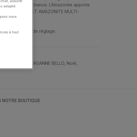
achat, assurer
 » est symbole de chance. L’Amazonite apporte
nu adapté.
 JAUNE 18 CARATS ET AMAZONITE MULTI-
 pour vous
et ont 3 anneaux de réglage.
nces à tout
rs
,
Friandise
,
MORGANNE BELLO
,
Noël
,
S NOTRE BOUTIQUE