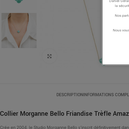
Daniel Gerar
la sécur
Nos part
Nous vous 
Click to enlarge
DESCRIPTION
INFORMATIONS COMPL
Collier Morganne Bello Friandise Trèfle Ama
Crée en 2004, le Studio Morganne Bello s’inscrit définitivement dan