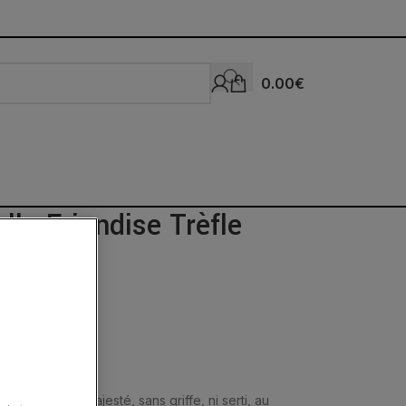
0.00
€
llo Friandise Trèfle
e
res fines en majesté, sans griffe, ni serti, au