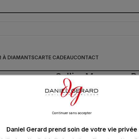
R À DIAMANTS
CARTE CADEAU
CONTACT
Collier Morganne Be
Amazonite Or Jaun
950.00
€
Continuer sans accepter
Daniel Gerard prend soin de votre vie privée
Cette collection emblématique met les pier