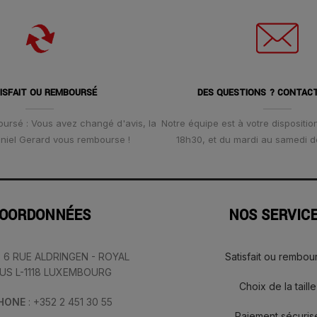
ISFAIT OU REMBOURSÉ
DES QUESTIONS ? CONTAC
oursé : Vous avez changé d'avis, la
Notre équipe est à votre disposition
Daniel Gerard vous rembourse !
18h30, et du mardi au samedi d
OORDONNÉES
NOS SERVIC
: 6 RUE ALDRINGEN - ROYAL
Satisfait ou rembou
IUS L-1118 LUXEMBOURG
Choix de la taille
PHONE
: +352 2 451 30 55
Paiement sécuris