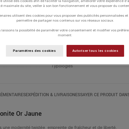
d utilise des cookies afin de faciliter la navigation, améliorer votre expérience d'
contact de la peau. La taille en « trèfle
ité maximale du site, veiller à son bon fonctionnement et vous proposer du conte
Imagination et Créativité. COLLIER OR
enaires utilisent des cookies pour vous proposer des publicités personnalisées et
FACETTÉE (5 CARATS).
permettre de partager nos contenus sur vos réseaux sociaux.
Les colliers ont une longueur de 42 cm 
laissons la possibilité de paramétrer votre consentement et modifier vos préfére
moment.
Paramètres des cookies
Autoriser tous les cookies
UGS :
1013YB1B195
Catégories :
Bijoux Noël
,
Colliers
,
Collie
Typologies
ÉMENTAIRES
EXPÉDITION & LIVRAISON
ESSAYER CE PRODUIT DAN
zonite Or Jaune
s une modernité twistée, empreinte de fraîcheur et de liberté.