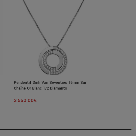
Pendentif Dinh Van Seventies 19mm Sur
Collier Poiray C
Chaîne Or Blanc 1/2 Diamants
Or Jaune Et Dia
3 550.00
€
2 500.00
€