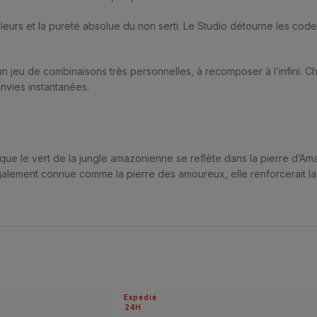
urs et la pureté absolue du non serti. Le Studio détourne les codes, l
 jeu de combinaisons très personnelles, à recomposer à l’infini. 
nvies instantanées.
ue le vert de la jungle amazonienne se reflète dans la pierre d’Am
té. Egalement connue comme la pierre des amoureux, elle renforcerait l
Expédié
24H