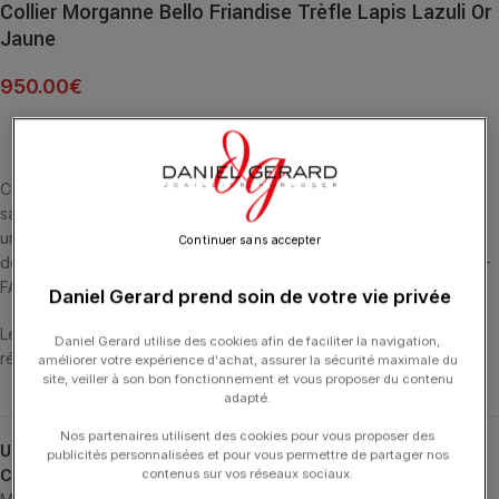
Collier Morganne Bello Friandise Trèfle Lapis Lazuli Or
Jaune
950.00
€
Cette collection emblématique met les pierres fines en majesté,
sans griffe, ni serti, au contact de la peau. La taille en « trèfle » est
un symbole de chance. Le Lapis Lazuli est la pierre de la Vérité et
Continuer sans accepter
de l’Amitié. COLLIER OR JAUNE 18 CARATS ET LAPIS LAZULI MULTI-
FACETTÉE (8,1 CARATS).
Daniel Gerard prend soin de votre vie privée
Les colliers ont une longueur de 42 cm et ont 3 anneaux de
Daniel Gerard utilise des cookies afin de faciliter la navigation,
réglage.
améliorer votre expérience d'achat, assurer la sécurité maximale du
site, veiller à son bon fonctionnement et vous proposer du contenu
adapté.
Nos partenaires utilisent des cookies pour vous proposer des
UGS :
1013YB1B110
publicités personnalisées et pour vous permettre de partager nos
Catégories :
24H-MORGANNEBELLO
,
Colliers
,
Colliers
,
Friandise
,
contenus sur vos réseaux sociaux.