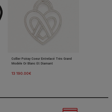
Collier Poiray Coeur Entrelacé Très Grand
Collier Poiray C
Modèle Or Blanc Et Diamant
Modèle Or Rose
13 190.00
€
7 000.00
€