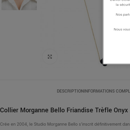
la sécur
Nos part
Nous vous 
Click to enlarge
DESCRIPTION
INFORMATIONS COMPL
Collier Morganne Bello Friandise Trèfle Onyx
Crée en 2004, le Studio Morganne Bello s’inscrit définitivement dan