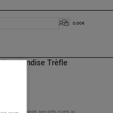
0.00
€
llo Friandise Trèfle
res fines en majesté, sans griffe, ni serti, au
achat, assurer