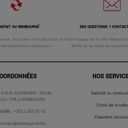
ISFAIT OU REMBOURSÉ
DES QUESTIONS ? CONTAC
oursé : Vous avez changé d'avis, la
Notre équipe est à votre disposition
Daniel Gerard vous rembourse !
18h30, et du mardi au samedi d
OORDONNÉES
NOS SERVIC
: 6 RUE ALDRINGEN - ROYAL
Satisfait ou rembou
IUS L-1118 LUXEMBOURG
Choix de la taille
PHONE
: +352 2 451 30 55
Paiement sécuris
 contact@danielgerard.lu