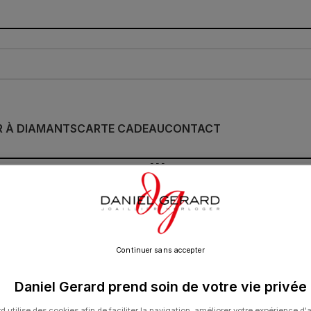
R À DIAMANTS
CARTE CADEAU
CONTACT
Collier Morganne Be
Onyx Or Jaune
950.00
€
Continuer sans accepter
Daniel Gerard prend soin de votre vie privée
Cette collection emblématique met les pier
d utilise des cookies afin de faciliter la navigation, améliorer votre expérience d'