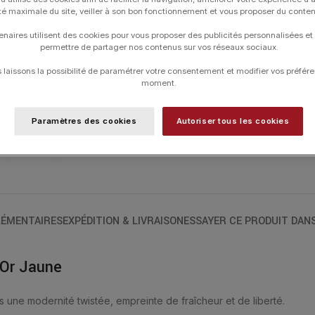
contact de la peau. La taille en « trèfle 
ité maximale du site, veiller à son bon fonctionnement et vous proposer du conte
du Sens des Affaires et de la Capacité
enaires utilisent des cookies pour vous proposer des publicités personnalisées et
ONYX MULTI-FACETTÉE (5 CARATS).
permettre de partager nos contenus sur vos réseaux sociaux.
Les colliers ont une longueur de 42 cm 
laissons la possibilité de paramétrer votre consentement et modifier vos préfére
moment.
Paramètres des cookies
Autoriser tous les cookies
UGS :
1013YB1B115
Catégories :
Colliers
,
Colliers
,
Friandise
,
ÉMENTAIRES
EXPÉDITION & LIVRAISON
ESSAYER CE PRODUIT DAN
 Or Jaune
s une modernité twistée, empreinte de fraîcheur et de liberté.