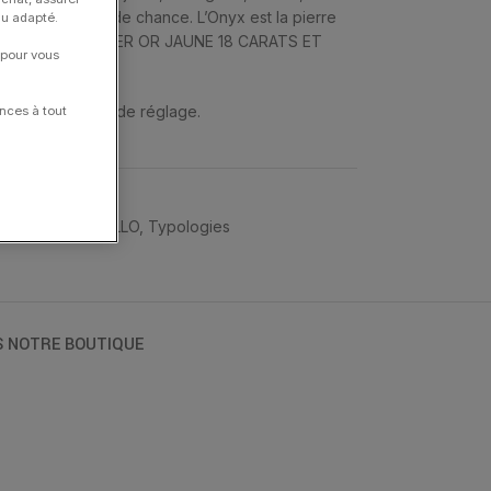
» est un symbole de chance. L’Onyx est la pierre
nu adapté.
 de Gestion. COLLIER OR JAUNE 18 CARATS ET
 pour vous
et ont 3 anneaux de réglage.
nces à tout
MORGANNE BELLO
,
Typologies
S NOTRE BOUTIQUE