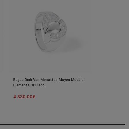
Bague Dinh Van Menottes Moyen Modèle
Collier Poiray C
Diamants Or Blanc
Modèle Or Rose
4 830.00
€
12 320.00
€