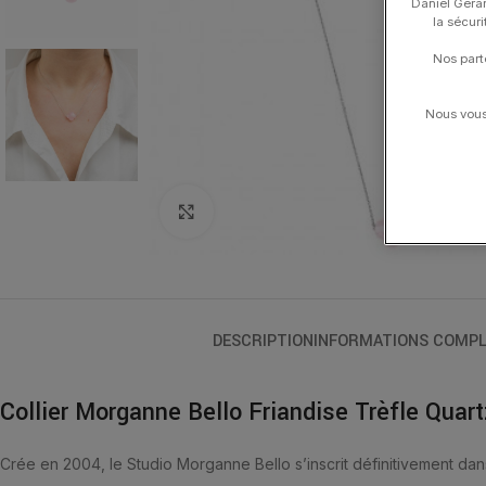
Daniel Gerar
la sécur
Nos part
Nous vous 
Click to enlarge
DESCRIPTION
INFORMATIONS COMPL
Collier Morganne Bello Friandise Trèfle Quar
Crée en 2004, le Studio Morganne Bello s’inscrit définitivement dan