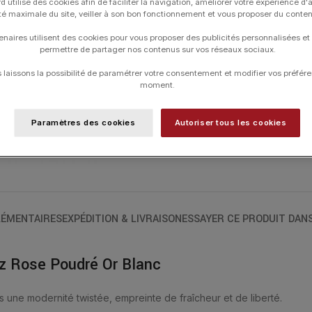
d utilise des cookies afin de faciliter la navigation, améliorer votre expérience d'
contact de la peau. La taille en « trèfle
ité maximale du site, veiller à son bon fonctionnement et vous proposer du conte
Poudré est la pierre de l’Amour et de l
enaires utilisent des cookies pour vous proposer des publicités personnalisées et
QUARTZ ROSE POUDRÉ MULTI-FACETTÉE
permettre de partager nos contenus sur vos réseaux sociaux.
Les colliers ont une longueur de 42 cm 
laissons la possibilité de paramétrer votre consentement et modifier vos préfére
moment.
Paramètres des cookies
Autoriser tous les cookies
UGS :
1013WB122
Catégories :
Colliers
,
Colliers
,
Friandise
,
ÉMENTAIRES
EXPÉDITION & LIVRAISON
ESSAYER CE PRODUIT DAN
tz Rose Poudré Or Blanc
s une modernité twistée, empreinte de fraîcheur et de liberté.