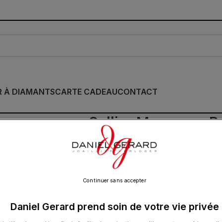
R À DIAMANTS
CARTE CADEAU
CONTACT
Collier Morganne Be
Quartz Rose Poudré
950.00
€
Continuer sans accepter
Daniel Gerard prend soin de votre vie privée
Cette collection emblématique met les pier