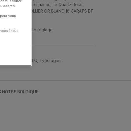
achat, assurer
 » est un symbole de chance. Le Quartz Rose
nu adapté.
a Réconciliation. COLLIER OR BLANC 18 CARATS ET
 pour vous
 (9,1 CARATS).
et ont 3 anneaux de réglage.
nces à tout
MORGANNE BELLO
,
Typologies
S NOTRE BOUTIQUE