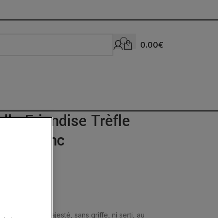
0.00
€
llo Friandise Trèfle
 Or Blanc
res fines en majesté, sans griffe, ni serti, au