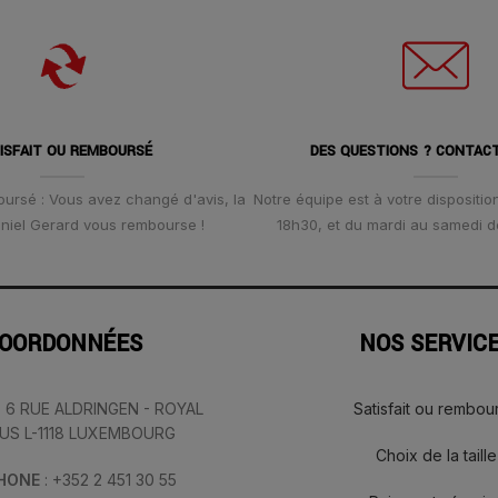
ISFAIT OU REMBOURSÉ
DES QUESTIONS ? CONTAC
oursé : Vous avez changé d'avis, la
Notre équipe est à votre disposition
Daniel Gerard vous rembourse !
18h30, et du mardi au samedi d
OORDONNÉES
NOS SERVIC
: 6 RUE ALDRINGEN - ROYAL
Satisfait ou rembou
IUS L-1118 LUXEMBOURG
Choix de la taille
PHONE
: +352 2 451 30 55