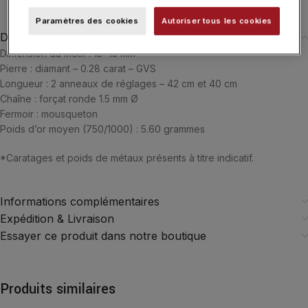
Paramètres des cookies
Autoriser tous les cookies
Description
Dimension du motif : 15×15 mm
Pierre : diamant – 0.28 carat – GVS
Longueur : 2 anneaux de réglages – 42 cm et 40 cm
Chaîne : forçat ronde 1.5 mm Ø
Fermoir : mousqueton
Poids d’or moyen (750/1000) : 5.60 grammes
*Caratages et poids de métaux présents à titre indicatif.
Informations complémentaires
Expédition & Livraison
Essayer ce produit dans notre boutique
Produits similaires