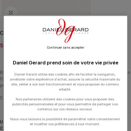
Click to enlarge
Collier Poiray Flower Diamants Or Blanc
5 350.00
€
Continuer sans accepter
Daniel Gerard prend soin de votre vie privée
Éternellement fraîches, les marguerites de diamants de la collection
Daniel Gerard utilise des cookies afin de faciliter la navigation,
Flower Poiray fleurissent en toutes saisons et enchantent par leur
améliorer votre expérience d'achat, assurer la sécurité maximale du
site, veiller à son bon fonctionnement et vous proposer du contenu
préciosité romantique.
adapté.
Collier Flower en or blanc, semi-pavé de diamants.
Nos partenaires utilisent des cookies pour vous proposer des
publicités personnalisées et pour vous permettre de partager nos
contenus sur vos réseaux sociaux.
Nous vous laissons la possibilité de paramétrer votre consentement
UGS :
790413
et modifier vos préférences à tout moment.
Catégories :
Colliers
,
Colliers
,
Flower Poiray
,
POIRAY
,
Typologies