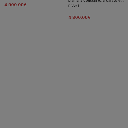
Diamant Coussin 0.73 Carats GIA
4 900.00
€
E Vvs1
4 800.00
€