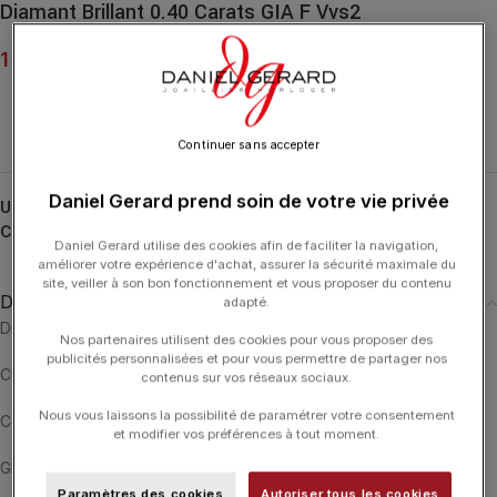
Diamant Brillant 0.40 Carats GIA F Vvs2
1 800.00
€
Continuer sans accepter
Daniel Gerard prend soin de votre vie privée
UGS :
2195092302
Catégorie :
DIAMANTS
Daniel Gerard utilise des cookies afin de faciliter la navigation,
améliorer votre expérience d'achat, assurer la sécurité maximale du
site, veiller à son bon fonctionnement et vous proposer du contenu
Description
adapté.
Diamant rond brillant de 0.40 carats.
Nos partenaires utilisent des cookies pour vous proposer des
publicités personnalisées et pour vous permettre de partager nos
Clarté : VVS2 / Couleur : F
contenus sur vos réseaux sociaux.
Nous vous laissons la possibilité de paramétrer votre consentement
Certificat GIA en photo avec caractéristiques.
et modifier vos préférences à tout moment.
GIA REPORT NUMBER 2195092302
Paramètres des cookies
Autoriser tous les cookies