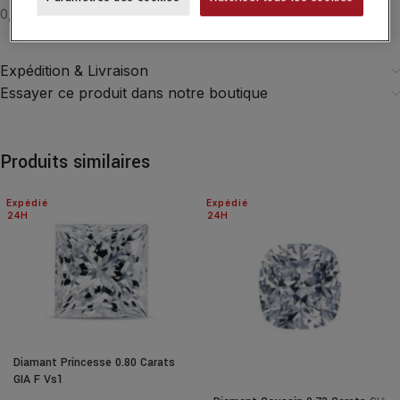
0,40 CT F VVS2 EXC VG VG NONE
Expédition & Livraison
Essayer ce produit dans notre boutique
Produits similaires
Expédié
Expédié
24H
24H
Diamant Princesse 0.80 Carats
GIA F Vs1