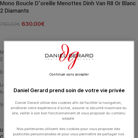
Mono Boucle D’oreille Menottes Dinh Van R8 Or Blanc
2 Diamants
630.00
€
790.00
€
Mono boucle d’oreille Menottes Dinh Van R8 en or blanc sertie de
2 diamants.
Esprit rebelle, symbole d’union ou d’attachement.
Continuer sans accepter
Le motif identitaire de la Maison Dinh Van est décliné en mono
Daniel Gerard prend soin de votre vie privée
boucle d’oreille à porter seule ou en accumulation.
Daniel Gerard utilise des cookies afin de faciliter la navigation,
Vendue à l’unité.
améliorer votre expérience d'achat, assurer la sécurité maximale du
site, veiller à son bon fonctionnement et vous proposer du contenu
adapté.
Nos partenaires utilisent des cookies pour vous proposer des
UGS :
867412U
publicités personnalisées et pour vous permettre de partager nos
Catégories :
24H-DINHVAN
,
Bijoux
,
Boucles d'Oreilles
,
Boucles