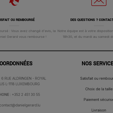
ISFAIT OU REMBOURSÉ
DES QUESTIONS ? CONTAC
oursé : Vous avez changé d'avis, la
Notre équipe est à votre disposition
Daniel Gerard vous rembourse !
18h30, et du mardi au samedi d
OORDONNÉES
NOS SERVIC
: 6 RUE ALDRINGEN - ROYAL
Satisfait ou rembou
IUS L-1118 LUXEMBOURG
Choix de la taille
PHONE
: +352 2 451 30 55
Paiement sécuris
 contact@danielgerard.lu
Livraison