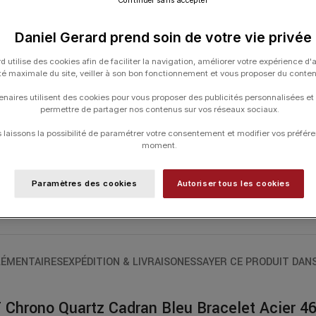
Continuer sans accepter
Calculateur de vents latéraux, chronogra
Daniel Gerard prend soin de votre vie privée
fallait bien un boîtier surdimensionné de
les fonctions liées à l’aviation que les 
d utilise des cookies afin de faciliter la navigation, améliorer votre expérience d'
nouvelle recrue de la collection Khaki X-
ité maximale du site, veiller à son bon fonctionnement et vous proposer du conte
précision fera forte impression, que vo
enaires utilisent des cookies pour vous proposer des publicités personnalisées et
passager.
permettre de partager nos contenus sur vos réseaux sociaux.
Mouvement automatique exclusif à Hamilt
laissons la possibilité de paramétrer votre consentement et modifier vos préfére
moment.
UGS :
H77922141
Paramètres des cookies
Autoriser tous les cookies
Catégories :
HAMILTON
,
HORLOGERIE
,
ÉMENTAIRES
EXPÉDITION & LIVRAISON
ESSAYER CE PRODUIT DAN
 Chrono Quartz Cadran Bleu Bracelet Acier 