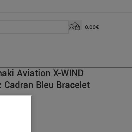
0.00
€
aki Aviation X-WIND
 Cadran Bleu Bracelet