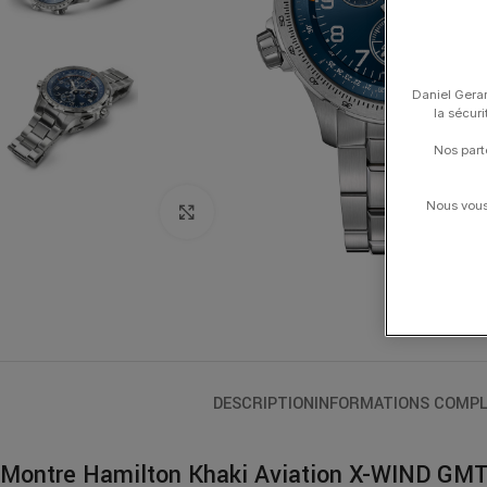
Daniel Gerar
la sécur
Nos part
Nous vous 
Click to enlarge
DESCRIPTION
INFORMATIONS COMPL
Montre Hamilton Khaki Aviation X-WIND GMT