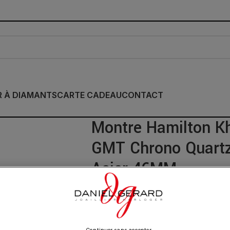
R À DIAMANTS
CARTE CADEAU
CONTACT
Montre Hamilton Kh
GMT Chrono Quartz
Acier 46MM
1 145.00
€