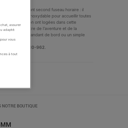
phe, et maintenant second fuseau horaire : il
 46 mm en acier inoxydable pour accueillir toutes
designers d’Hamilton ont logées dans cette
achat, assurer
Wind. La rencontre de l’aventure et de la
nu adapté.
us soyez le commandant de bord ou un simple
 pour vous
on, le calibre
G10-962.
nces à tout
Khaki Aviation
S NOTRE BOUTIQUE
46MM