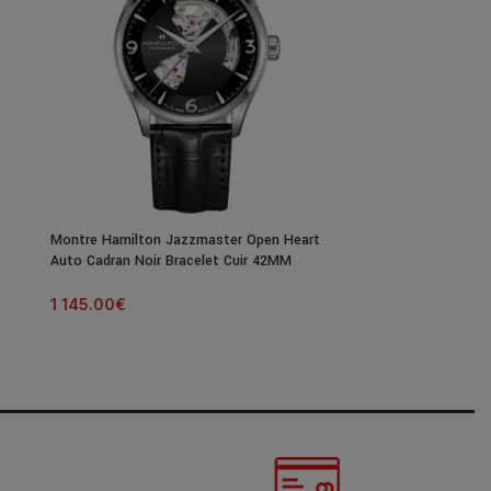
Montre Hamilton Jazzmaster Open Heart
Montre Hamilto
Auto Cadran Noir Bracelet Cuir 42MM
Auto Cadran Noi
1 145.00
€
1 095.00
€