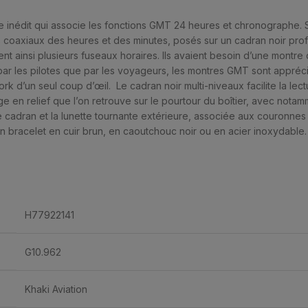
re inédit qui associe les fonctions GMT 24 heures et chronographe. 
 coaxiaux des heures et des minutes, posés sur un cadran noir pro
nt ainsi plusieurs fuseaux horaires. Ils avaient besoin d’une montre q
n par les pilotes que par les voyageurs, les montres GMT sont appréci
York d’un seul coup d’œil. Le cadran noir multi-niveaux facilite la le
e en relief que l’on retrouve sur le pourtour du boîtier, avec notam
 cadran et la lunette tournante extérieure, associée aux couronnes 
bracelet en cuir brun, en caoutchouc noir ou en acier inoxydable.
H77922141
G10.962
Khaki Aviation