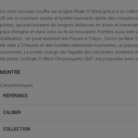
Un vent nouveau souffle sur la ligne Khaki X-Wind grâce à un calib
46 mm à couronne vissée et lunette tournante abrite des compteurs
pilotes, qui parcouraient de longues distances en avion et traversaie
pays d’origine et dans celui où ils se trouvaient. Portées aussi bie
d’utilisation : on peut aisément lire l’heure à Tokyo, Zurich ou New 
de date à 3 heures et des lunettes intérieures tournantes, un paysag
couronnes. La pointe orange de l’aiguille des secondes dynamise le
de pilote. La Khaki X-Wind Chronoquartz GMT est proposée avec un 
MONTRE
Caractéristiques
RÉFÉRENCE
CALIBER
COLLECTION