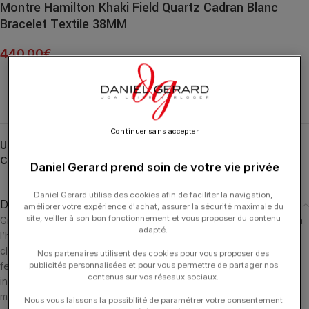
Montre Hamilton Khaki Field Quartz Cadran Blanc
Bracelet Textile 38MM
440.00
€
Continuer sans accepter
UGS :
H69401910
Catégories :
HAMILTON
,
HORLOGERIE
,
Khaki Field
Daniel Gerard prend soin de votre vie privée
Daniel Gerard utilise des cookies afin de faciliter la navigation,
Description
améliorer votre expérience d'achat, assurer la sécurité maximale du
site, veiller à son bon fonctionnement et vous proposer du contenu
Grâce à son design sobre, la Khaki Field quartz marque le retour à
adapté.
l’héritage militaire d’Hamilton. Le cadran affiche une typographie
claire avec des chiffres arabes droits et une minuterie chemin de
Nos partenaires utilisent des cookies pour vous proposer des
publicités personnalisées et pour vous permettre de partager nos
fer. D’un blanc sobre, le cadran épuré est mis en valeur par des
contenus sur vos réseaux sociaux.
index revêtus de Super-LumiNova® de couleur radium vieilli. La
montre, dotée d’un bracelet en tissu NATO vert et de passants en
Nous vous laissons la possibilité de paramétrer votre consentement