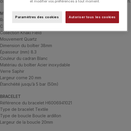
cuir marron, est idéale pour vos prochaines aventures sur le terrain.
et modifier vos préférences à tout moment.
MONTRE
Paramètres des cookies
Autoriser tous les cookies
Référence H69401910
Calibre F06.105
Collection Khaki Field
Mouvement Quartz
Dimension du boîtier 38mm
Épaisseur (mm) 8.3
Couleur du cadran Blanc
Matériau du boîtier Acier inoxydable
Verre Saphir
Largeur corne 20 mm
Étanchéité jusqu’à 5 bar (50m)
BRACELET
Référence du bracelet H6006941021
Type de bracelet Textile
Type de boucle Boucle ardillon
Largeur de la boucle 20mm