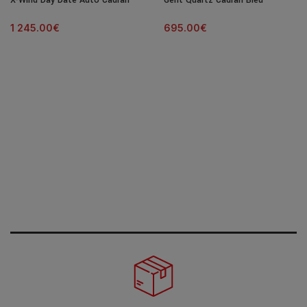
X-Wind Day Date Auto Cadran
Gent Quartz Cadran Bleu
Noir Bracelet Cuir 45MM
Bracelet Acier 40MM
1 245.00
€
695.00
€