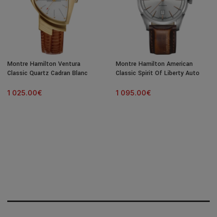
Montre Hamilton Ventura
Montre Hamilton American
Classic Quartz Cadran Blanc
Classic Spirit Of Liberty Auto
Bracelet Cuir
Cadran Argenté Bracelet Cuir
42MM
1 025.00
€
1 095.00
€