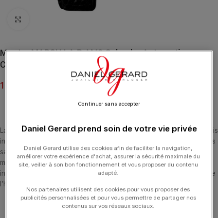
Click to enlarge
Montre MARCH LA.B AM2 Calendar Automatique
Cadran Double Bracelet Alligator Perforé Noir
1 645.00
€
Continuer sans accepter
Daniel Gerard prend soin de votre vie privée
La AM2 Calendar est une version « testostéronée » de la désormais
incontournable AM2. Un boitier brut et caréné de 41 mm aux angles
Daniel Gerard utilise des cookies afin de faciliter la navigation,
saillants qui ne laissera pas ces messieurs indifférents. Dotée d’un
améliorer votre expérience d'achat, assurer la sécurité maximale du
mouvement calendrier automatique, elle fournit toutes les
site, veiller à son bon fonctionnement et vous proposer du contenu
informations utiles ( Heure / date / jour / Mois ) pour une lecture de
adapté.
l’heure ultra précise. A vos marques…
Nos partenaires utilisent des cookies pour vous proposer des
publicités personnalisées et pour vous permettre de partager nos
contenus sur vos réseaux sociaux.