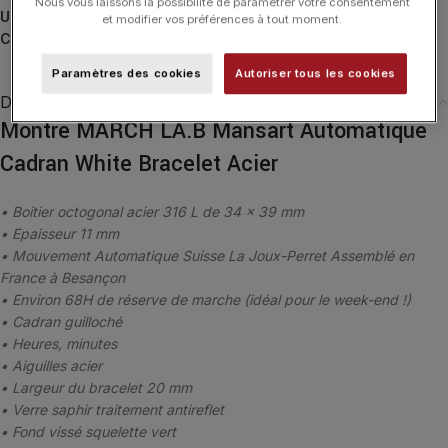
Nous vous laissons la possibilité de paramétrer votre consentement
UGS :
MANSARTAWTS710
et modifier vos préférences à tout moment.
Catégories :
HORLOGERIE
,
Mansart
,
MARCH LA.B
Paramètres des cookies
Autoriser tous les cookies
Description
Montre MARCH LA.B Mansart Automatique
Cadran White Bracelet Acier
• Boitier octogonal acier 316 L de 34 x 39 mm
• Epaisseur 11 mm
• Mouvement Automatique Suisse La Joux-Perret Assemblé en
France à Besançon
• Environ 68H de réserve de marche (idéal pour le week-end !)
• Cadran guilloché
• Heures, minutes
• Aiguilles acier
• Largeur du bracelet 20 mm
• Verre saphir traitement antireflet
• Fond vissé squelette vert