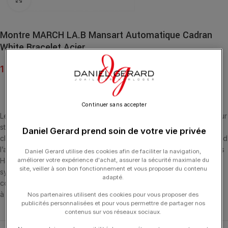
Montre MARCH LA.B Mansart Automatique Cadran
White Bracelet Acier
1 895.00
€
Continuer sans accepter
Le cœur de nos montres balance entre Los Angeles et Biarritz. Leur
style entre les châteaux de Mansart et le château Marmont, entre
Daniel Gerard prend soin de votre vie privée
classicisme et modernité. Cette montre de forme de 34 mm reprend
l’architecture octogonale de la place Vendôme dessinée par Jules
Daniel Gerard utilise des cookies afin de faciliter la navigation,
Hardouin-Mansart, architecte du Roi Soleil. Noblesse, majesté,
améliorer votre expérience d'achat, assurer la sécurité maximale du
site, veiller à son bon fonctionnement et vous proposer du contenu
symétrie et équilibre des formes… La MANSART en est l’hommage
adapté.
contemporain. Terriblement classique, et délicieusement moderne
à la fois.
Nos partenaires utilisent des cookies pour vous proposer des
publicités personnalisées et pour vous permettre de partager nos
contenus sur vos réseaux sociaux.