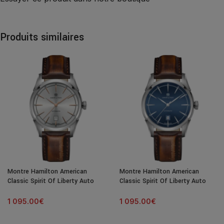
Produits similaires
Montre Hamilton American
Montre Hamilton American
Classic Spirit Of Liberty Auto
Classic Spirit Of Liberty Auto
Cadran Argenté Bracelet Cuir
Cadran Bleu Bracelet Cuir 42MM
42MM
1 095.00
€
1 095.00
€