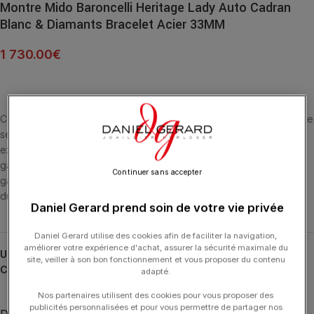
Montre Mido Baroncelli Heritage Lady Auto Cadran
Blanc & Diamants Bracelet Acier 33MM
1 730.00
€
Conçues comme un couple, les montres suisses Baroncelli Heritage
se distinguent par leur légèreté, leur finesse et leurs lignes
extrêmement pures grâce à leurs aiguilles bifaces et leur double
gaudron. Dotés d’un mouvement à remontage automatique, ces
Continuer sans accepter
garde-temps classiques et intemporels sont l’expression parfaite
du savoir-faire Mido.
Daniel Gerard prend soin de votre vie privée
Daniel Gerard utilise des cookies afin de faciliter la navigation,
améliorer votre expérience d'achat, assurer la sécurité maximale du
UGS :
M027.207.22.016.00
site, veiller à son bon fonctionnement et vous proposer du contenu
Catégories :
Baroncelli
,
HORLOGERIE
,
MIDO
adapté.
Nos partenaires utilisent des cookies pour vous proposer des
publicités personnalisées et pour vous permettre de partager nos