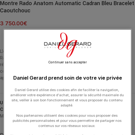
Montre Rado Anatom Automatic Cadran Bleu Bracelet
Caoutchouc
3 750.00
€
L’Anatom est une expression iconique de l’identité de marque de
Rado. Lancée pour la première fois fin 1983, l’Anatom
Continuer sans accepter
révolutionnaire est dotée d’un verre saphir bombé qui épouse la
courbe naturelle du poignet. Quarante ans après sa première
Daniel Gerard prend soin de votre vie privée
apparition, la Rado Anatom fait son grand retour.
Daniel Gerard utilise des cookies afin de faciliter la navigation,
améliorer votre expérience d'achat, assurer la sécurité maximale du
site, veiller à son bon fonctionnement et vous proposer du contenu
UGS :
R10202209
adapté.
Catégories :
24H-RADO
,
Anatom
,
Fête des Pères
,
HORLOGERIE
,
Nos partenaires utilisent des cookies pour vous proposer des
Montres Noël
,
Noël
,
RADO
publicités personnalisées et pour vous permettre de partager nos
contenus sur vos réseaux sociaux.