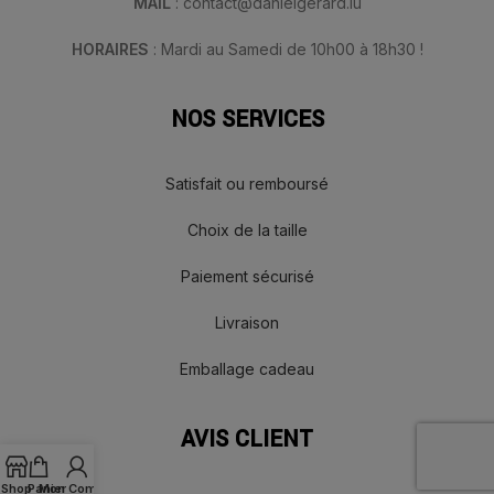
MAIL
: contact@danielgerard.lu
HORAIRES
: Mardi au Samedi de 10h00 à 18h30 !
NOS SERVICES
Satisfait ou remboursé
Choix de la taille
Paiement sécurisé
Livraison
Emballage cadeau
AVIS CLIENT
Shop
Panier
Mon Compte