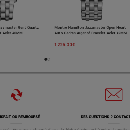
azzmaster Gent Quartz
Montre Hamilton Jazzmaster Open Heart
et Acier 40MM
Auto Cadran Argenté Bracelet Acier 42MM
1 225.00
€
ISFAIT OU REMBOURSÉ
DES QUESTIONS ? CONTAC
oursé : Vous avez changé d'avis, la
Notre équipe est à votre disposition