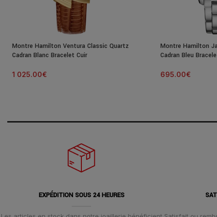
Montre Hamilton Ventura Classic Quartz
Montre Hamilton J
Cadran Blanc Bracelet Cuir
Cadran Bleu Bracel
1 025.00
€
695.00
€
EXPÉDITION SOUS 24 HEURES
SAT
Les articles en stock dans notre joaillerie bénéficient
Satisfait ou remb