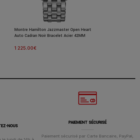
Montre Hamilton Jazzmaster Open Heart
Montre Hamilto
Auto Cadran Noir Bracelet Acier 42MM
Auto Cadran Noi
1 225.00
€
1 145.00
€
PAIEMENT SÉCURISÉ
TEZ-NOUS
Paiement sécurisé par Carte Bancaire, PayPal,
 le lundi de 14h à