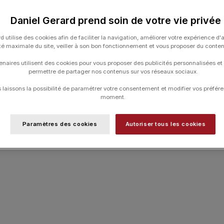
UGS :
R32117708
Daniel Gerard prend soin de votre vie privée
Catégories :
Captain Cook
,
HORLOGERI
d utilise des cookies afin de faciliter la navigation, améliorer votre expérience d'
ité maximale du site, veiller à son bon fonctionnement et vous proposer du conte
enaires utilisent des cookies pour vous proposer des publicités personnalisées et
permettre de partager nos contenus sur vos réseaux sociaux.
laissons la possibilité de paramétrer votre consentement et modifier vos préfére
moment.
Paramètres des cookies
Autoriser tous les cookies