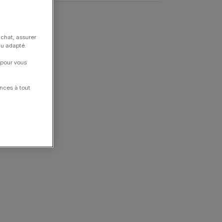
E
,
RADO
achat, assurer
nu adapté.
 pour vous
nces à tout