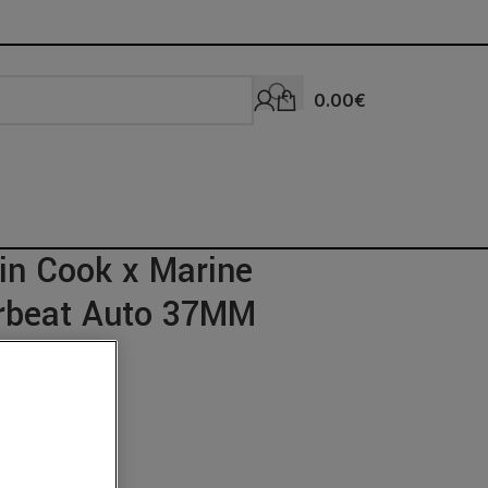
0.00
€
in Cook x Marine
rbeat Auto 37MM