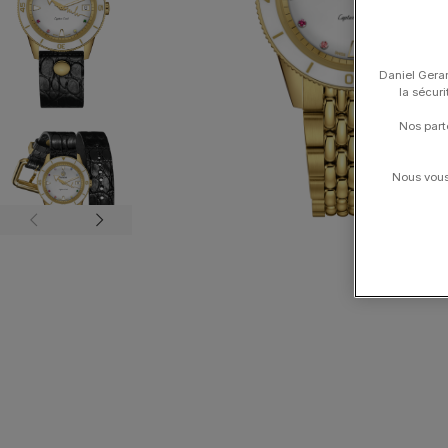
Daniel Gerar
la sécur
Nos part
Nous vous 