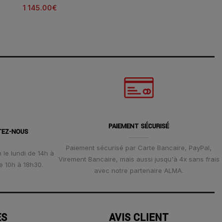
1 145.00
€
1 225.00
€
PAIEMENT SÉCURISÉ
TEZ-NOUS
Paiement sécurisé par Carte Bancaire, PayPal,
 le lundi de 14h à
Virement Bancaire, mais aussi jusqu'à 4x sans frais
e 10h à 18h30.
avec notre partenaire ALMA.
ES
AVIS CLIENT