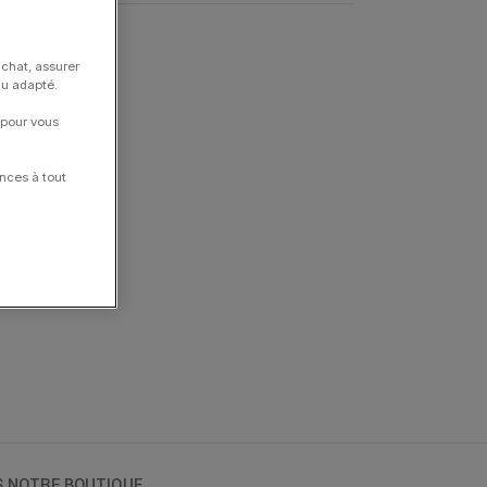
achat, assurer
nu adapté.
 pour vous
nces à tout
S NOTRE BOUTIQUE