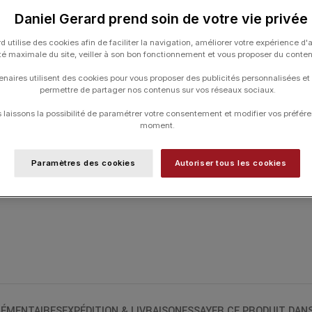
Daniel Gerard prend soin de votre vie privée
UGS :
R14053716
Catégories :
Dia
,
HORLOGERIE
,
RADO
d utilise des cookies afin de faciliter la navigation, améliorer votre expérience d'
ité maximale du site, veiller à son bon fonctionnement et vous proposer du conte
enaires utilisent des cookies pour vous proposer des publicités personnalisées et
permettre de partager nos contenus sur vos réseaux sociaux.
laissons la possibilité de paramétrer votre consentement et modifier vos préfére
moment.
Paramètres des cookies
Autoriser tous les cookies
ÉMENTAIRES
EXPÉDITION & LIVRAISON
ESSAYER CE PRODUIT DAN