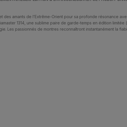
et des amants de l’Extrême-Orient pour sa profonde résonance avec
iamaster 1314, une sublime paire de garde-temps en édition limitée
e. Les passionnés de montres reconnaîtront instantanément la fiabil