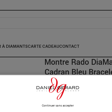
R À DIAMANTS
CARTE CADEAU
CONTACT
Montre Rado DiaMa
Cadran Bleu Brace
3 350.00
€
Continuer sans accepter