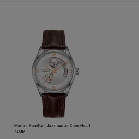
Montre Hamilton Jazzmaster Open Heart
Montre Hamilto
42MM
Auto Cadran Ble