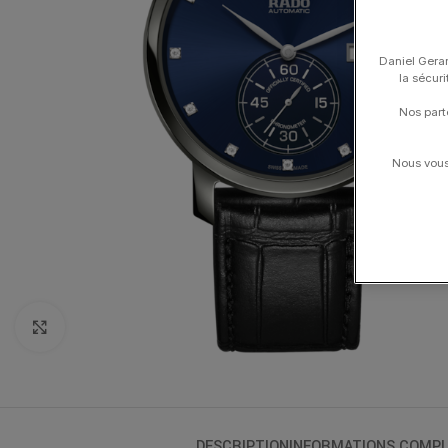
Daniel Gerar
la sécur
Nos part
Nous vous 
Click to enlarge
DESCRIPTION
INFORMATIONS COMPL