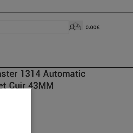
0.00
€
ster 1314 Automatic
let Cuir 43MM