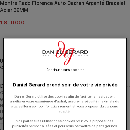
Montre Rado Florence Auto Cadran Argenté Bracelet
Acier 39MM
1 800.00
€
UGS :
R48904013
Catégories :
Florence
,
HORLOGERIE
,
RADO
Continuer sans accepter
Daniel Gerard prend soin de votre vie privée
Description
Généralités
Daniel Gerard utilise des cookies afin de faciliter la navigation,
Gravable: Non
améliorer votre expérience d'achat, assurer la sécurité maximale du
Nom du produit: Florence Automatic
site, veiller à son bon fonctionnement et vous proposer du contenu
adapté.
UGS: R48904013
Mouvement
Nos partenaires utilisent des cookies pour vous proposer des
Type de mouvement: Automatic
publicités personnalisées et pour vous permettre de partager nos