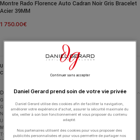
Montre Rado Florence Auto Cadran Noir Gris Bracelet
Acier 39MM
1 750.00
€
UGS :
R48903103
Catégories :
Florence
,
HORLOGERIE
,
RADO
Continuer sans accepter
Daniel Gerard prend soin de votre vie privée
Description
Généralités
Daniel Gerard utilise des cookies afin de faciliter la navigation,
Gravable: Non
améliorer votre expérience d'achat, assurer la sécurité maximale du
Nom du produit: Florence Automatic
site, veiller à son bon fonctionnement et vous proposer du contenu
adapté.
UGS: R48903103
Mouvement
Nos partenaires utilisent des cookies pour vous proposer des
Type de mouvement: Automatic
publicités personnalisées et pour vous permettre de partager nos