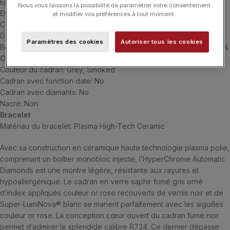
Epaisseur du boîtier: 10.2 mm
Nous vous laissons la possibilité de paramétrer votre consentement
Etanchéité du boîtier: 5 bar (50 m)
et modifier vos préférences à tout moment.
Couleur du boîtier: light
Dimensions du boîtier: 42.0 mm
Paramètres des cookies
Autoriser tous les cookies
Boîtier crystal: Verre saphir avec traitement antireflet sur les 2 faces
Cadran
Couleur du cadran: Grey, Smoked
Cadran avec fonction date: No
Cadran avec diamants: No
Nacre: Non
Bracelet
Matériau du bracelet: Plasma High-Tech Ceramic
Avec sa construction en céramique haute technologie plasma polie,
comprenant un boîtier monobloc injecté, l’HyperChrome Automatic
Diamonds est une montre légère, résistante aux rayures et
hypoallergénique. Le cadran en verre saphir fumé gris orné
d’index appliqués couleur or rose recouverts de vernis noir et de
Super-LumiNova® blanc se marient parfaitement avec les aiguilles
couleur or rose. La conception cœur ouvert du cadran fumé noir
permet d’admirer le splendide calibre R734. Ce dernier dépasse