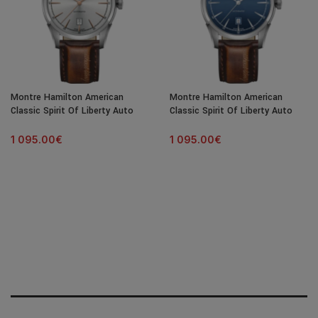
Montre Hamilton American
Montre Hamilton American
Classic Spirit Of Liberty Auto
Classic Spirit Of Liberty Auto
Cadran Argenté Bracelet Cuir
Cadran Bleu Bracelet Cuir 42MM
42MM
1 095.00
€
1 095.00
€