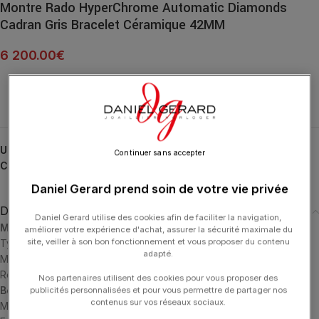
Montre Rado HyperChrome Automatic Diamonds
Cadran Gris Bracelet Céramique 42MM
6 200.00
€
UGS :
R32158102
Continuer sans accepter
Catégories :
HORLOGERIE
,
HyperChrome
,
RADO
Daniel Gerard prend soin de votre vie privée
Description
Daniel Gerard utilise des cookies afin de faciliter la navigation,
Mouvement
améliorer votre expérience d'achat, assurer la sécurité maximale du
site, veiller à son bon fonctionnement et vous proposer du contenu
Type de mouvement: Automatic
adapté.
Mouvement avec réserve de marche: 80 hours
Référence du mouvement: 03.734.435
Nos partenaires utilisent des cookies pour vous proposer des
Boîtier
publicités personnalisées et pour vous permettre de partager nos
contenus sur vos réseaux sociaux.
Matériau du boîtier: Plasma High-Tech Ceramic