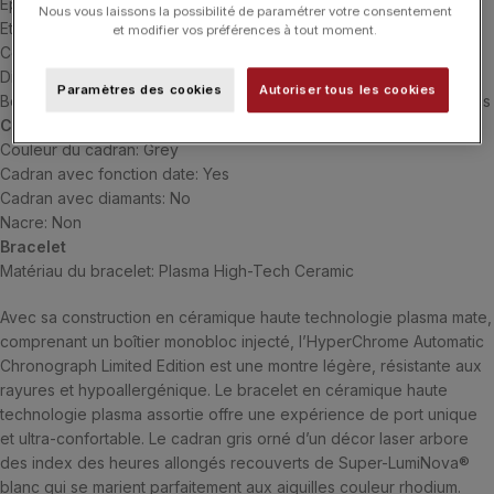
Epaisseur du boîtier: 13.0 mm
Nous vous laissons la possibilité de paramétrer votre consentement
Etanchéité du boîtier: 10 bar (100 m)
et modifier vos préférences à tout moment.
Couleur du boîtier: dark
Dimensions du boîtier: 45.0 mm
Paramètres des cookies
Autoriser tous les cookies
Boîtier crystal: Verre saphir avec traitement antireflet sur les 2 faces
Cadran
Couleur du cadran: Grey
Cadran avec fonction date: Yes
Cadran avec diamants: No
Nacre: Non
Bracelet
Matériau du bracelet: Plasma High-Tech Ceramic
Avec sa construction en céramique haute technologie plasma mate,
comprenant un boîtier monobloc injecté, l’HyperChrome Automatic
Chronograph Limited Edition est une montre légère, résistante aux
rayures et hypoallergénique. Le bracelet en céramique haute
technologie plasma assortie offre une expérience de port unique
et ultra-confortable. Le cadran gris orné d’un décor laser arbore
des index des heures allongés recouverts de Super-LumiNova®
blanc qui se marient parfaitement aux aiguilles couleur rhodium.