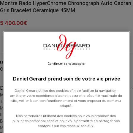
Montre Rado HyperChrome Chronograph Auto Cadran
Gris Bracelet Céramique 45MM
5 400.00
€
UGS :
R32022152
Continuer sans accepter
Catégories :
HORLOGERIE
,
HyperChrome
,
RADO
Daniel Gerard prend soin de votre vie privée
Description
Daniel Gerard utilise des cookies afin de faciliter la navigation,
Mouvement
améliorer votre expérience d'achat, assurer la sécurité maximale du
site, veiller à son bon fonctionnement et vous proposer du contenu
Type de mouvement: Automatic
adapté.
Mouvement avec réserve de marche: 47 hours
Référence du mouvement: 03.650.021
Nos partenaires utilisent des cookies pour vous proposer des
Boîtier
publicités personnalisées et pour vous permettre de partager nos
contenus sur vos réseaux sociaux.
Matériau du boîtier: Plasma High-Tech Ceramic