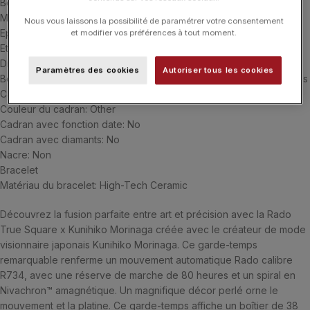
Boîtier
Matériau du boîtier: High-Tech Ceramic
Nous vous laissons la possibilité de paramétrer votre consentement
Epaisseur du boîtier: 9.7 mm
et modifier vos préférences à tout moment.
Etanchéité du boîtier: 5 bar (50 m)
Dimensions du boîtier: 38.0 mm
Paramètres des cookies
Autoriser tous les cookies
Boîtier crystal: Verre saphir avec traitement antireflet sur les 2 faces
Cadran
Couleur du cadran: Other
Cadran avec fonction date: No
Cadran avec diamants: No
Nacre: Non
Bracelet
Matériau du bracelet: High-Tech Ceramic
Découvrez la fusion parfaite entre art et précision avec la Rado
True Square x Kunihiko Morinaga créée avec le créateur de mode
visionnaire japonais Kunihiko Morinaga. Ce garde-temps
remarquable renferme un mouvement automatique Rado calibre
R734, avec une réserve de marche de 80 heures et un spiral en
Nivachron™ amagnétique. Un magnifique décor perlé orne le
mouvement et la platine. Ce garde-temps affiche un boîtier de 38