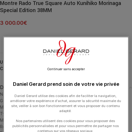
Montre Rado True Square Auto Kunihiko Morinaga
Special Edition 38MM
3 000.00
€
UGS :
R27086172
Catégories :
HORLOGERIE
,
RADO
,
True Square
Continuer sans accepter
Daniel Gerard prend soin de votre vie privée
Description
Nom du produit: True Square X Kunihiko Morinaga Special Edition
Daniel Gerard utilise des cookies afin de faciliter la navigation,
Genre: Unisex
améliorer votre expérience d'achat, assurer la sécurité maximale du
site, veiller à son bon fonctionnement et vous proposer du contenu
Mouvement
adapté.
Type de mouvement: Automatic
Mouvement avec réserve de marche: 80 hours
Nos partenaires utilisent des cookies pour vous proposer des
publicités personnalisées et pour vous permettre de partager nos
Référence du mouvement: 03.734.435
contenus sur vos réseaux sociaux.