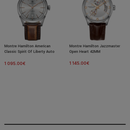
Montre Hamilton American
Montre Hamilton Jazzmaster
Classic Spirit Of Liberty Auto
Open Heart 42MM
Cadran Argenté Bracelet Cuir
42MM
1 145.00
€
1 095.00
€