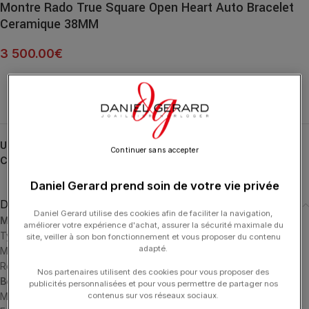
Montre Rado True Square Open Heart Auto Bracelet
Ceramique 38MM
3 500.00
€
UGS :
R27086712
Continuer sans accepter
Catégories :
HORLOGERIE
,
RADO
,
True Square
Daniel Gerard prend soin de votre vie privée
Description
Daniel Gerard utilise des cookies afin de faciliter la navigation,
Mouvement
améliorer votre expérience d'achat, assurer la sécurité maximale du
Type de mouvement: Automatic
site, veiller à son bon fonctionnement et vous proposer du contenu
adapté.
Mouvement avec réserve de marche: 80 hours
Référence du mouvement: 03.734.431
Nos partenaires utilisent des cookies pour vous proposer des
Boîtier
publicités personnalisées et pour vous permettre de partager nos
contenus sur vos réseaux sociaux.
Matériau du boîtier: High-Tech Ceramic