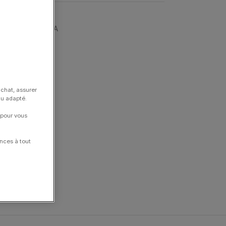
anufacture
,
YEMA
achat, assurer
nu adapté.
 pour vous
nces à tout