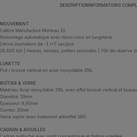
DESCRIPTION
INFORMATIONS COMPL
MOUVEMENT
Calibre Manufacture Morteau 20
Remontage automatique avec micro-rotor en tungstène
Dérive journalière de -3 /+7 sec/jour
28 800 A/h | Heures, minutes, petites secondes | 70h de réserve 
LUNETTE
Poli / brossé vertical en acier inoxydable 316L
BOÎTIER & VERRE
Matériau: Acier inoxydable 316L avec effet brossé vertical et biseau
Diamètre: 39mm
Épaisseur: 8,60mm
Cornes: 20mm
Verre saphir avec traitement antireflet (AR)
CADRAN & AIGUILLES
Cadran guilloché avec motif concentrique et finition soleillée