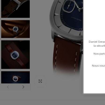
Daniel Gerar
la sécur
Nos part
Nous vous 
Click to enlarge