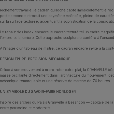
Richement travaillé, le cadran guilloché capte immédiatement le r
petite seconde introduit une asymétrie maîtrisée, pleine de caractère
sur la surface texturée, accentuant la sophistication de la compositi
Le rehaut des index encadre le cadran texturé tel un cadre magnifia
l’ombre et la lumière. Cette approche sculpturale confère à l’ensem
À l’image d’un tableau de maître, ce cadran encadré invite à la c
DESIGN ÉPURÉ. PRÉCISION MÉCANIQUE.
Grâce à son mouvement à micro-rotor extra-plat, la GRANVELLE bénéfic
masse oscillante directement dans l’architecture du mouvement, cet
mécanique remarquable et une réserve de marche de 70 heures.
UN SYMBOLE DU SAVOIR-FAIRE HORLOGER
Inspiré des arches du Palais Granvelle à Besançon — capitale de la 
entre patrimoine et modernité.