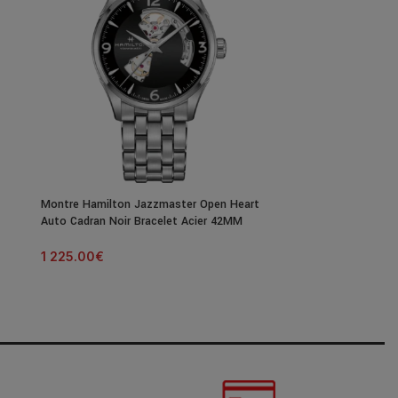
Montre Hamilton Jazzmaster Open Heart
Montre Hamilto
Auto Cadran Noir Bracelet Acier 42MM
Auto Cadran Noi
1 225.00
€
1 095.00
€