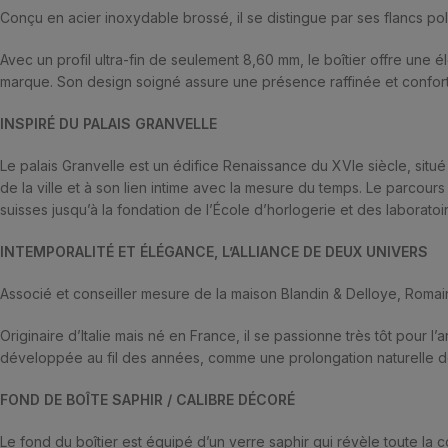
Conçu en acier inoxydable brossé, il se distingue par ses flancs poli
Avec un profil ultra-fin de seulement 8,60 mm, le boîtier offre une 
marque. Son design soigné assure une présence raffinée et conforta
INSPIRÉ DU PALAIS GRANVELLE
Le palais Granvelle est un édifice Renaissance du XVIe siècle, situ
de la ville et à son lien intime avec la mesure du temps. Le parco
suisses jusqu’à la fondation de l’École d’horlogerie et des laborato
INTEMPORALITÉ ET ÉLÉGANCE, L’ALLIANCE DE DEUX UNIVERS
Associé et conseiller mesure de la maison Blandin & Delloye, Romain P
Originaire d’Italie mais né en France, il se passionne très tôt pour l
développée au fil des années, comme une prolongation naturelle de 
FOND DE BOÎTE SAPHIR / CALIBRE DÉCORÉ
Le fond du boîtier est équipé d’un verre saphir qui révèle toute l