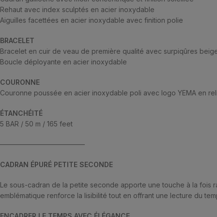
Rehaut avec index sculptés en acier inoxydable
Aiguilles facettées en acier inoxydable avec finition polie
BRACELET
Bracelet en cuir de veau de première qualité avec surpiqûres beig
Boucle déployante en acier inoxydable
COURONNE
Couronne poussée en acier inoxydable poli avec logo YEMA en rel
ÉTANCHÉITÉ
5 BAR / 50 m / 165 feet
————————————–
CADRAN ÉPURÉ PETITE SECONDE
Le sous-cadran de la petite seconde apporte une touche à la fois raff
emblématique renforce la lisibilité tout en offrant une lecture du 
ENCADRER LE TEMPS AVEC ÉLÉGANCE