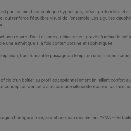
egard par son motif concentrique hypnotique, créant profondeur et 
, qui renforce l’équilibre visuel de l’ensemble. Les aiguilles dauphi
on.
nt une œuvre d’art. Les index, délicatement gravés à même le métal,
ble une esthétique à la fois contemporaine et sophistiquée.
ontemplation, transformant le passage du temps en une mise en scèn
ie d’un boîtier au profil exceptionnellement fin, alliant confort au 
te conception permet d’atteindre une silhouette épurée, parfaitemen
région horlogère française et berceau des ateliers YEMA — le boîtie