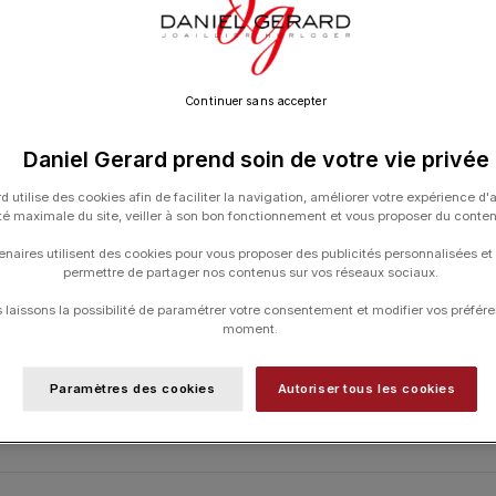
UGS :
70.25.29.05.SN.L8
Catégories :
Granvelle
,
HORLOGERIE
,
M
Continuer sans accepter
Daniel Gerard prend soin de votre vie privée
d utilise des cookies afin de faciliter la navigation, améliorer votre expérience d'
ité maximale du site, veiller à son bon fonctionnement et vous proposer du conte
enaires utilisent des cookies pour vous proposer des publicités personnalisées et
permettre de partager nos contenus sur vos réseaux sociaux.
laissons la possibilité de paramétrer votre consentement et modifier vos préfére
moment.
Paramètres des cookies
Autoriser tous les cookies