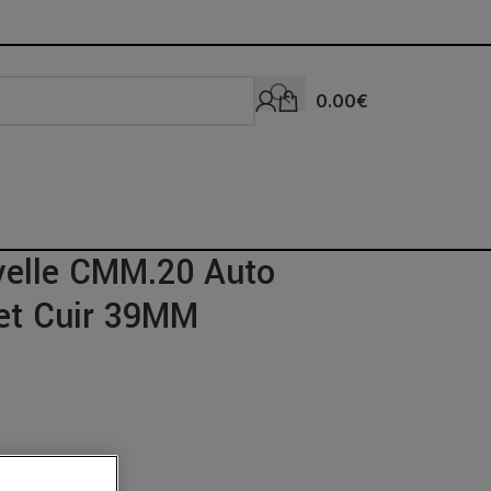
0.00
€
elle CMM.20 Auto
let Cuir 39MM