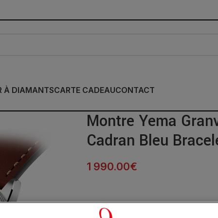
R À DIAMANTS
CARTE CADEAU
CONTACT
Montre Yema Granv
Cadran Bleu Brace
1 990.00
€