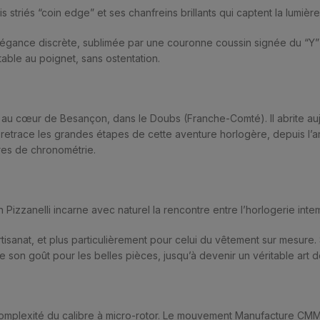
s striés “coin edge” et ses chanfreins brillants qui captent la lumièr
élégance discrète, sublimée par une couronne coussin signée du “Y” h
ble au poignet, sans ostentation.
é au cœur de Besançon, dans le Doubs (Franche-Comté). Il abrite auj
urs retrace les grandes étapes de cette aventure horlogère, depuis 
ires de chronométrie.
izzanelli incarne avec naturel la rencontre entre l’horlogerie intemp
’artisanat, et plus particulièrement pour celui du vêtement sur mesure.
son goût pour les belles pièces, jusqu’à devenir un véritable art d
a complexité du calibre à micro-rotor. Le mouvement Manufacture CMM