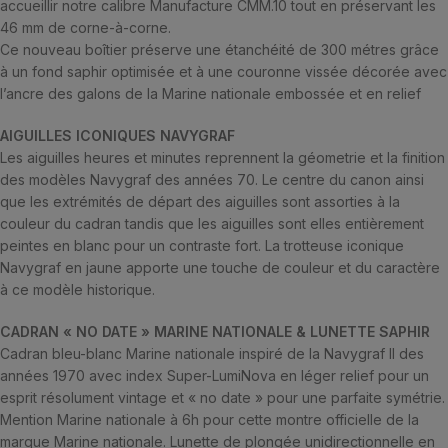
accueillir notre calibre Manufacture CMM.10 tout en préservant les
46 mm de corne-à-corne.
Ce nouveau boîtier préserve une étanchéité de 300 métres grâce
à un fond saphir optimisée et à une couronne vissée décorée avec
l’ancre des galons de la Marine nationale embossée et en relief
AIGUILLES ICONIQUES NAVYGRAF
Les aiguilles heures et minutes reprennent la géometrie et la finition
des modèles Navygraf des années 70. Le centre du canon ainsi
que les extrémités de départ des aiguilles sont assorties à la
couleur du cadran tandis que les aiguilles sont elles entièrement
peintes en blanc pour un contraste fort. La trotteuse iconique
Navygraf en jaune apporte une touche de couleur et du caractère
à ce modèle historique.
CADRAN « NO DATE » MARINE NATIONALE & LUNETTE SAPHIR
Cadran bleu-blanc Marine nationale inspiré de la Navygraf II des
années 1970 avec index Super-LumiNova en léger relief pour un
esprit résolument vintage et « no date » pour une parfaite symétrie.
Mention Marine nationale à 6h pour cette montre officielle de la
marque Marine nationale. Lunette de plongée unidirectionnelle en