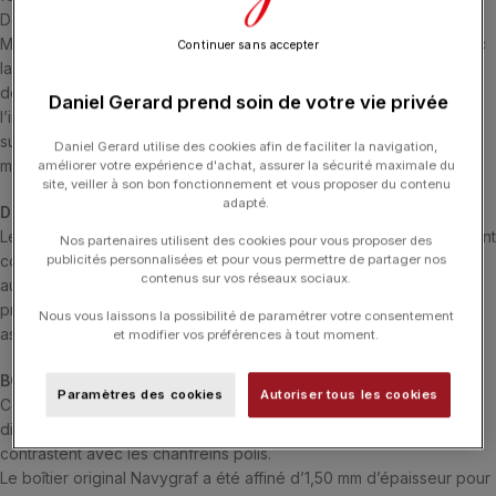
Destinée aux professionnels du monde maritime, la Navygraf
Marine nationale a été conçue et développée conjointement avec
Continuer sans accepter
la Marine nationale. Cette nouvelle Navygraf et son cadran inspiré
de la Navygraf II des années 1970, arbore les couleurs et
Daniel Gerard prend soin de votre vie privée
l’inscription de la Marine nationale, l’ancre des galons embossée
sur la couronne et est équipée pour la première fois de notre
Daniel Gerard utilise des cookies afin de faciliter la navigation,
mouvement Manufacture, le CMM.10.
améliorer votre expérience d'achat, assurer la sécurité maximale du
site, veiller à son bon fonctionnement et vous proposer du contenu
adapté.
DESIGN YEMA x MARINE NATIONALE
Les montres militaires en collaboration avec la Marine nationale sont
Nos partenaires utilisent des cookies pour vous proposer des
publicités personnalisées et pour vous permettre de partager nos
conçues et développées conjointement dans le but de répondre
contenus sur vos réseaux sociaux.
aux exigences d’utilisation que peuvent représenter ces modèles
professionnels. Toutes nos montres sont soigneusement
Nous vous laissons la possibilité de paramétrer votre consentement
assemblées au sein de nos ateliers de Morteau en France.
et modifier vos préférences à tout moment.
BOÎTIER ENTIÈREMENT REDESSINÉ
Paramètres des cookies
Autoriser tous les cookies
Ce nouveau boîtier de 39 mm en acier inoxydable 316L se
distingue par ses belles proportions et ses finitions brossées qui
contrastent avec les chanfreins polis.
Le boîtier original Navygraf a été affiné d’1,50 mm d’épaisseur pour