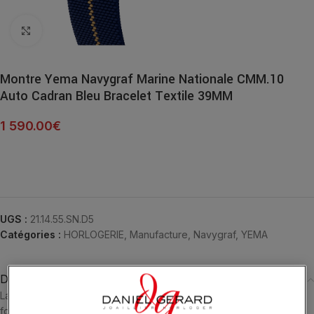
Click to enlarge
Montre Yema Navygraf Marine Nationale CMM.10
Auto Cadran Bleu Bracelet Textile 39MM
1 590.00
€
UGS :
21.14.55.SN.D5
Catégories :
HORLOGERIE
,
Manufacture
,
Navygraf
,
YEMA
Description
La notion du temps est capitale pour les marins en mission, à plus
forte raison lorsqu’ils sont envoyés aux 4 coins du monde.