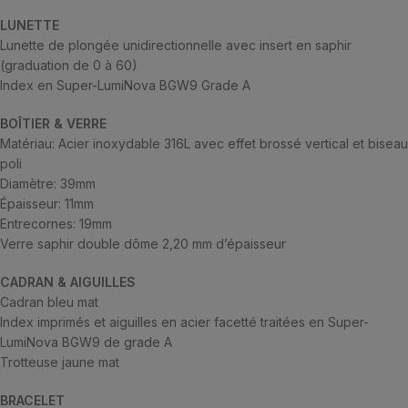
LUNETTE
Lunette de plongée unidirectionnelle avec insert en saphir
(graduation de 0 à 60)
Index en Super-LumiNova BGW9 Grade A
BOÎTIER & VERRE
Matériau: Acier inoxydable 316L avec effet brossé vertical et biseau
poli
Diamètre: 39mm
Épaisseur: 11mm
Entrecornes: 19mm
Verre saphir double dôme 2,20 mm d’épaisseur
CADRAN & AIGUILLES
Cadran bleu mat
Index imprimés et aiguilles en acier facetté traitées en Super-
LumiNova BGW9 de grade A
Trotteuse jaune mat
BRACELET