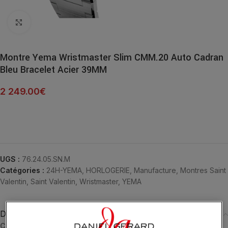
Click to enlarge
Montre Yema Wristmaster Slim CMM.20 Auto Cadran
Bleu Bracelet Acier 39MM
2 249.00
€
UGS :
76.24.05.SN.M
Catégories :
24H-YEMA
,
HORLOGERIE
,
Manufacture
,
Montres Saint
Valentin
,
Saint Valentin
,
Wristmaster
,
YEMA
Description
CALIBRE