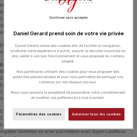
Micro-Rotor Caliber Manufacture Morteau 20
Remontage automatique avec micro-rotor sur roulements à billes
Continuer sans accepter
Dérive journalière de -3 /+7 secondes par jour
28 800 A/h | Fonctions heures, minutes, secondes | Réserve de
marche de +/- 70 Heures
Daniel Gerard prend soin de votre vie privée
LUNETTE
Daniel Gerard utilise des cookies afin de faciliter la navigation,
améliorer votre expérience d'achat, assurer la sécurité maximale du
Acier inoxydable 316L avec effet brossé / poli
site, veiller à son bon fonctionnement et vous proposer du contenu
adapté.
BOÎTIER & VERRE
Matériau: Acier poli inoxydable 316L avec effet brossé/ poli
Nos partenaires utilisent des cookies pour vous proposer des
publicités personnalisées et pour vous permettre de partager nos
Diamètre: 39mm
contenus sur vos réseaux sociaux.
Épaisseur: 9.00mm
Cornes: 24mm
Nous vous laissons la possibilité de paramétrer votre consentement
et modifier vos préférences à tout moment.
Verre saphir surélevé
CADRAN & AIGUILLES
Paramètres des cookies
Autoriser tous les cookies
Cadran avec stries dégradées et effet texturé sablé
Index appliqués et facettés en acier inoxydable avec finition polie
Aiguilles facettées en acier poli traitées avec Super-LumiNova