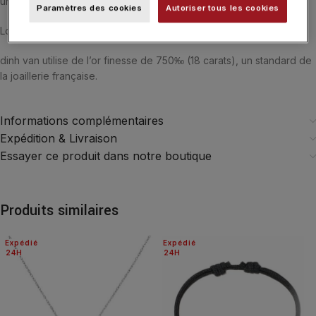
une chaîne dinh van S.
Paramètres des cookies
Autoriser tous les cookies
Longueur : 45 cm.
dinh van utilise de l’or finesse de 750‰ (18 carats), un standard de
la joaillerie française.
Informations complémentaires
Expédition & Livraison
Essayer ce produit dans notre boutique
Produits similaires
Expédié
Expédié
24H
24H