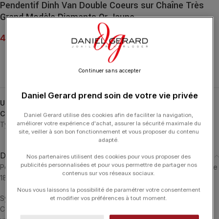
Pendentif Dinh Van Double Coeurs sur Chaîne Très
Grand Modèle Diamants Or Jaune
4 900.00
€
Continuer sans accepter
Daniel Gerard prend soin de votre vie privée
UGS :
745311
Catégories :
Colliers
,
Colliers
,
DINH VAN
,
Double Cœurs
,
Daniel Gerard utilise des cookies afin de faciliter la navigation,
améliorer votre expérience d'achat, assurer la sécurité maximale du
Typologies
site, veiller à son bon fonctionnement et vous proposer du contenu
adapté.
Description
Nos partenaires utilisent des cookies pour vous proposer des
publicités personnalisées et pour vous permettre de partager nos
Pendentif sur chaîne Double Coeurs très grand modèle en or jaune
contenus sur vos réseaux sociaux.
18 carats et serti de diamants.
Nous vous laissons la possibilité de paramétrer votre consentement
Symbole d’union intemporelle et de lien fusionnel, le motif Double
et modifier vos préférences à tout moment.
Coeurs se renouvelle dans une version semi pavée montée sur