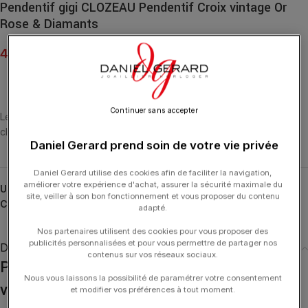
Pendentif gigi CLOZEAU Pendentif Croix vintage Or
Rose & Diamants
475.00
€
Continuer sans accepter
Le pendentif croix vintage en or rose 18 carats et diamants est un
classique de la collection Gigi.
Daniel Gerard prend soin de votre vie privée
Daniel Gerard utilise des cookies afin de faciliter la navigation,
améliorer votre expérience d'achat, assurer la sécurité maximale du
UGS :
B5CV002-R
site, veiller à son bon fonctionnement et vous proposer du contenu
Catégories :
GIGI CLOZEAU
,
Madone
,
Pendentifs
,
Pendentifs
adapté.
Nos partenaires utilisent des cookies pour vous proposer des
publicités personnalisées et pour vous permettre de partager nos
Description
contenus sur vos réseaux sociaux.
Pendentif gigi CLOZEAU Pendentif Croix
Nous vous laissons la possibilité de paramétrer votre consentement
vintage Or Rose & Diamants
et modifier vos préférences à tout moment.