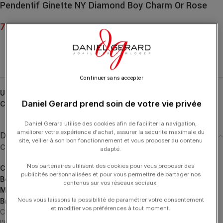
Pendentif Ginette NY Diamond Boy Charm Or Rose
750.00
€
Continuer sans accepter
UGS :
CBYD
Daniel Gerard prend soin de votre vie privée
Catégories :
Charm
,
GINETTE NY
,
Pendentifs
,
Pendentifs
Daniel Gerard utilise des cookies afin de faciliter la navigation,
améliorer votre expérience d'achat, assurer la sécurité maximale du
Description
site, veiller à son bon fonctionnement et vous proposer du contenu
Choisissez le bijou à associer à votre charm :
adapté.
Nos partenaires utilisent des cookies pour vous proposer des
Colliers
publicités personnalisées et pour vous permettre de partager nos
Boucles d’Oreilles
contenus sur vos réseaux sociaux.
Mono Boucles d’Oreilles
Nous vous laissons la possibilité de paramétrer votre consentement
Bracelets
et modifier vos préférences à tout moment.
CHARMS, une collection de pendentifs grigris, emblématiques de
l’histoire de GINETTE NY, en or, diamant ou pierres. Portez-les en