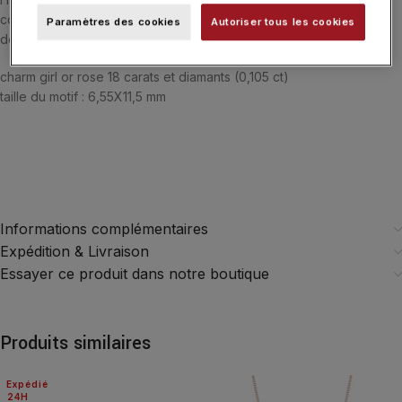
collier, bracelet ou boucles d’oreilles, et associez-les pour créer
Paramètres des cookies
Autoriser tous les cookies
des compositions uniques qui raconteront votre histoire.
charm girl or rose 18 carats et diamants (0,105 ct)
taille du motif : 6,55X11,5 mm
Informations complémentaires
Expédition & Livraison
Essayer ce produit dans notre boutique
Produits similaires
Expédié
24H