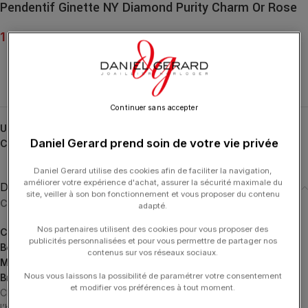
Pendentif Ginette NY Diamond Purity Charm Or Rose
1 350.00
€
Continuer sans accepter
UGS :
CIND
Daniel Gerard prend soin de votre vie privée
Catégories :
Charm
,
GINETTE NY
,
Pendentifs
,
Pendentifs
Daniel Gerard utilise des cookies afin de faciliter la navigation,
améliorer votre expérience d'achat, assurer la sécurité maximale du
Description
site, veiller à son bon fonctionnement et vous proposer du contenu
Choisissez le bijou à associer à votre charm :
adapté.
Nos partenaires utilisent des cookies pour vous proposer des
Colliers
publicités personnalisées et pour vous permettre de partager nos
Boucles d’Oreilles
contenus sur vos réseaux sociaux.
Mono Boucles d’Oreilles
Nous vous laissons la possibilité de paramétrer votre consentement
Bracelets
et modifier vos préférences à tout moment.
CHARMS, une collection de pendentifs grigris, emblématiques de
l’histoire de GINETTE NY, en or, diamant ou pierres. Portez-les en