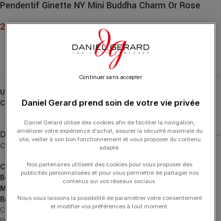
Pendentif Ginette NY Mini Buddha Charm Or Rose
250.00
€
Continuer sans accepter
UGS :
CMB3
Daniel Gerard prend soin de votre vie privée
Catégories :
Charm
,
GINETTE NY
,
Pendentifs
,
Pendentifs
Daniel Gerard utilise des cookies afin de faciliter la navigation,
améliorer votre expérience d'achat, assurer la sécurité maximale du
Description
site, veiller à son bon fonctionnement et vous proposer du contenu
Choisissez le bijou à associer à votre charm :
adapté.
Nos partenaires utilisent des cookies pour vous proposer des
Colliers
publicités personnalisées et pour vous permettre de partager nos
Boucles d’Oreilles
contenus sur vos réseaux sociaux.
Mono Boucles d’Oreilles
Nous vous laissons la possibilité de paramétrer votre consentement
Bracelets
et modifier vos préférences à tout moment.
CHARMS, une collection de pendentifs grigris, emblématiques de
l’histoire de GINETTE NY, en or, diamant ou pierres. Portez-les en