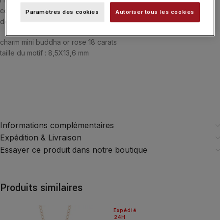
collier, bracelet ou boucles d’oreilles, et associez-les pour créer
Paramètres des cookies
Autoriser tous les cookies
des compositions uniques qui raconteront votre histoire.
charm mini buddha or rose 18 carats
taille du motif : 8,5X13,6 mm
Informations complémentaires
Expédition & Livraison
Essayer ce produit dans notre boutique
Produits similaires
Expédié
24H