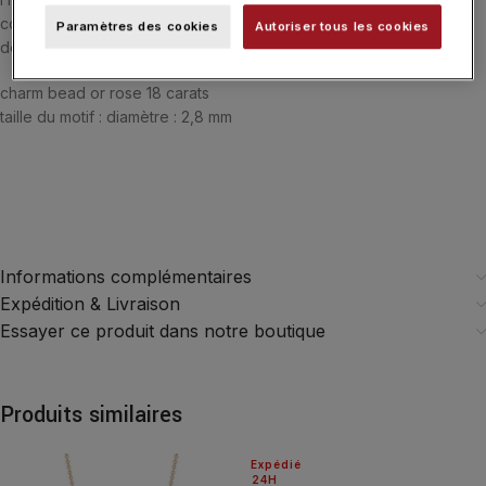
collier, bracelet ou boucles d’oreilles, et associez-les pour créer
Paramètres des cookies
Autoriser tous les cookies
des compositions uniques qui raconteront votre histoire.
charm bead or rose 18 carats
taille du motif : diamètre : 2,8 mm
Informations complémentaires
Expédition & Livraison
Essayer ce produit dans notre boutique
Produits similaires
Expédié
24H