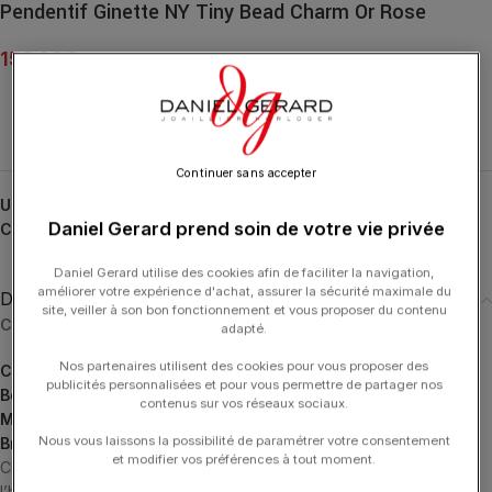
Pendentif Ginette NY Tiny Bead Charm Or Rose
150.00
€
Continuer sans accepter
UGS :
CTB
Daniel Gerard prend soin de votre vie privée
Catégories :
Charm
,
GINETTE NY
,
Pendentifs
,
Pendentifs
Daniel Gerard utilise des cookies afin de faciliter la navigation,
améliorer votre expérience d'achat, assurer la sécurité maximale du
Description
site, veiller à son bon fonctionnement et vous proposer du contenu
Choisissez le bijou à associer à votre charm :
adapté.
Nos partenaires utilisent des cookies pour vous proposer des
Colliers
publicités personnalisées et pour vous permettre de partager nos
Boucles d’Oreilles
contenus sur vos réseaux sociaux.
Mono Boucles d’Oreilles
Nous vous laissons la possibilité de paramétrer votre consentement
Bracelets
et modifier vos préférences à tout moment.
CHARMS, une collection de pendentifs grigris, emblématiques de
l’histoire de GINETTE NY, en or, diamant ou pierres. Portez-les en