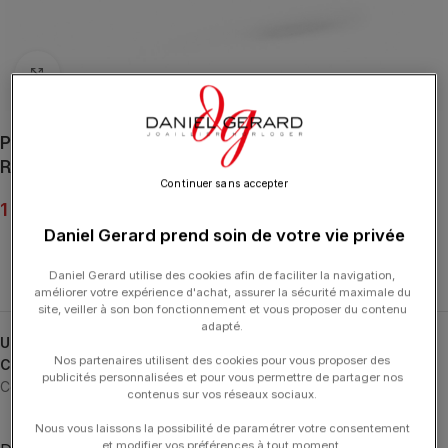
Click to enlarge
Pendentif Dinh Van Sur Chaîne Double Cœurs R10 Or
Rose Et Diamants
Continuer sans accepter
1 650.00
€
Daniel Gerard prend soin de votre vie privée
Daniel Gerard utilise des cookies afin de faciliter la navigation,
améliorer votre expérience d'achat, assurer la sécurité maximale du
site, veiller à son bon fonctionnement et vous proposer du contenu
adapté.
UGS :
745215
Nos partenaires utilisent des cookies pour vous proposer des
Catégories :
24H-DINHVAN
,
Bijoux Noël
,
Bijoux Saint Valentin
,
publicités personnalisées et pour vous permettre de partager nos
Colliers
,
Colliers
,
DINH VAN
,
Double Cœurs
,
Noël
,
Saint Valentin
contenus sur vos réseaux sociaux.
Nous vous laissons la possibilité de paramétrer votre consentement
et modifier vos préférences à tout moment.