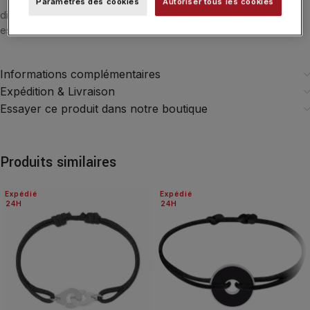
Paramètres des cookies
Autoriser tous les cookies
dinh van utilise de l’or finesse de 750‰ (18 carats). Cette finesse
est un standard de la joaillerie française.
Informations complémentaires
Expédition & Livraison
Essayer ce produit dans notre boutique
Produits similaires
Expédié
Expédié
24H
24H