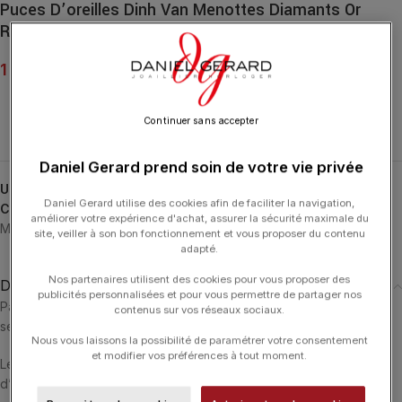
Puces D’oreilles Dinh Van Menottes Diamants Or
Rose
1 280.00
€
Continuer sans accepter
Daniel Gerard prend soin de votre vie privée
UGS :
867315
Daniel Gerard utilise des cookies afin de faciliter la navigation,
Catégories :
Boucles d'Oreilles
,
Boucles d'Oreilles
,
DINH VAN
,
améliorer votre expérience d'achat, assurer la sécurité maximale du
Menottes
,
Typologies
site, veiller à son bon fonctionnement et vous proposer du contenu
adapté.
Nos partenaires utilisent des cookies pour vous proposer des
Description
publicités personnalisées et pour vous permettre de partager nos
Paire de boucles d’oreilles Menottes dinh van en or rose 18 carats
contenus sur vos réseaux sociaux.
sertie de diamants.
Nous vous laissons la possibilité de paramétrer votre consentement
et modifier vos préférences à tout moment.
Le motif identitaire de la Maison dinh van se décline en puces
d’oreilles.