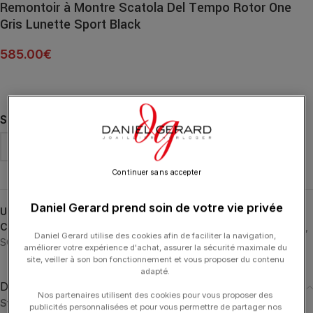
Remontoir à Montre Scatola Del Tempo Rotor One
Gris Lunette Sport Black
585.00
€
SUPPORT DE MONTRE
Continuer sans accepter
Daniel Gerard prend soin de votre vie privée
UGS :
03008.G-6
Catégories :
ACCESSOIRES
,
Remontoirs Automatiques
,
Rotor One
,
Daniel Gerard utilise des cookies afin de faciliter la navigation,
SCATOLA DEL TEMPO
améliorer votre expérience d'achat, assurer la sécurité maximale du
site, veiller à son bon fonctionnement et vous proposer du contenu
adapté.
Description
Nos partenaires utilisent des cookies pour vous proposer des
Standard
:
publicités personnalisées et pour vous permettre de partager nos