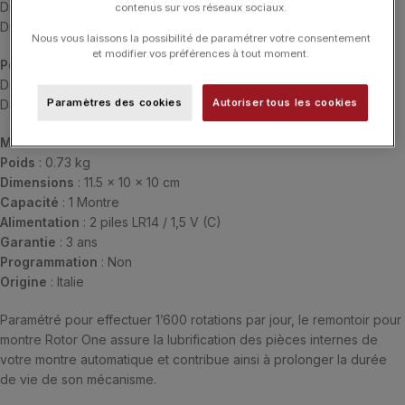
Diamètre maximum du bracelet : 19,5 cm
contenus sur vos réseaux sociaux.
Diamètre minimum du bracelet : 16,3 cm
Nous vous laissons la possibilité de paramétrer votre consentement
et modifier vos préférences à tout moment.
Petit
:
Diamètre maximum du bracelet : 17,4 cm
Paramètres des cookies
Autoriser tous les cookies
Diamètre minimum du bracelet : 15,2 cm
Matière
: Cuir toledo
Poids
: 0.73 kg
Dimensions
: 11.5 x 10 x 10 cm
Capacité
: 1 Montre
Alimentation
: 2 piles LR14 / 1,5 V (C)
Garantie
: 3 ans
Programmation
: Non
Origine
: Italie
Paramétré pour effectuer 1’600 rotations par jour, le remontoir pour
montre Rotor One assure la lubrification des pièces internes de
votre montre automatique et contribue ainsi à prolonger la durée
de vie de son mécanisme.