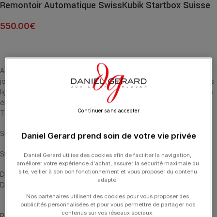
Remontoir Automatique SwissKubik Startbox Suisse
550.00
€
Acidulés, sobres, pop ou fun, les écrins de la gamme Startbox
jouent sur la fraîcheur des couleurs et sur la modernité épurée des
lignes. Simplifiés à l’extrême, ces remontoirs sont le concentré des
éléments essentiels de notre savoir-faire. Leur revêtement Soft
Continuer sans accepter
Touch, leur confère une douceur incroyable au toucher.
Support de montre inclus :
Daniel Gerard prend soin de votre vie privée
Standard
Daniel Gerard utilise des cookies afin de faciliter la navigation,
améliorer votre expérience d'achat, assurer la sécurité maximale du
site, veiller à son bon fonctionnement et vous proposer du contenu
Diamètre maximum du bracelet : 19,5 cm
adapté.
Diamètre minimum du bracelet : 16cm
Nos partenaires utilisent des cookies pour vous proposer des
publicités personnalisées et pour vous permettre de partager nos
contenus sur vos réseaux sociaux.
Petit