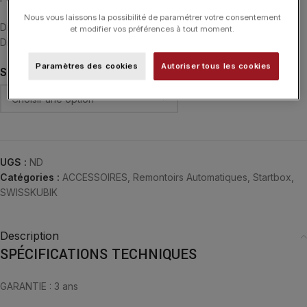
Nous vous laissons la possibilité de paramétrer votre consentement
Diamètre maximum du bracelet : 16,3 cm
et modifier vos préférences à tout moment.
Diamètre minimum du bracelet : 14,3 cm
Paramètres des cookies
Autoriser tous les cookies
SUPPORT DE MONTRE
UGS :
ND
Catégories :
ACCESSOIRES
,
Remontoirs Automatiques
,
Startbox
,
SWISSKUBIK
Description
SPÉCIFICATIONS TECHNIQUES
GARANTIE : 3 ans