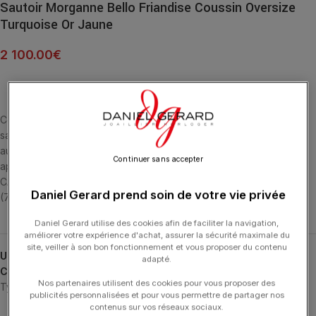
Sautoir Morganne Bello Friandise Coussin Oversize
Turquoise Or Jaune
2 100.00
€
Cette collection emblématique met les pierres fines en majesté,
sans griffe, ni serti, au contact de la peau. La taille en « coussin »
aux multiples facettes apporte douceur et élégance. La Turquoise
Continuer sans accepter
apporte Harmonie et Epanouissement. SAUTOIR OR JAUNE 18
CARATS ET TURQUOISE COUSSIN OVERSIZE MULTI-FACETTÉE
Daniel Gerard prend soin de votre vie privée
(70.87 CARATS). « Les sautoirs ont une longueur de 90 cm. »
Daniel Gerard utilise des cookies afin de faciliter la navigation,
améliorer votre expérience d'achat, assurer la sécurité maximale du
site, veiller à son bon fonctionnement et vous proposer du contenu
UGS :
1014YA627
adapté.
Catégories :
Colliers
,
Colliers
,
Friandise
,
MORGANNE BELLO
,
Nos partenaires utilisent des cookies pour vous proposer des
Typologies
publicités personnalisées et pour vous permettre de partager nos
contenus sur vos réseaux sociaux.