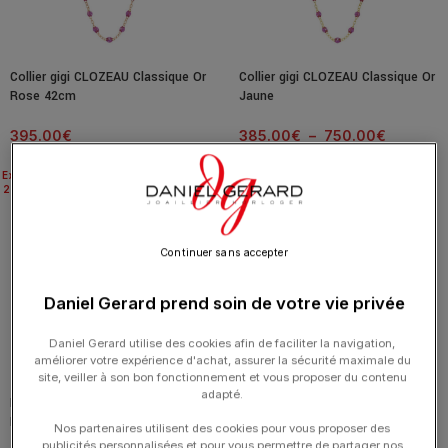
Collier gigi CLOZEAU Classique Or
Collier gigi CLOZEAU Classique Or
Rose 42cm
Jaune
395.00
€
385.00
€
–
750.00
€
Expédié
Expédié
24H
24H
Continuer sans accepter
Daniel Gerard prend soin de votre vie privée
Daniel Gerard utilise des cookies afin de faciliter la navigation,
améliorer votre expérience d'achat, assurer la sécurité maximale du
site, veiller à son bon fonctionnement et vous proposer du contenu
adapté.
Bracelet gigi CLOZEAU Madone
Collier gigi CLOZEAU Croix de
Résine Or
Côté Or 42cm
Nos partenaires utilisent des cookies pour vous proposer des
publicités personnalisées et pour vous permettre de partager nos