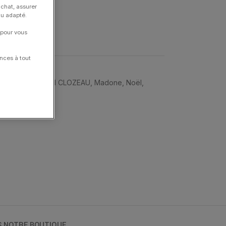
achat, assurer
nu adapté.
 pour vous
nces à tout
iers
,
Colliers
,
GIGI CLOZEAU
,
Madone
,
Noël
,
S NOTRE BOUTIQUE