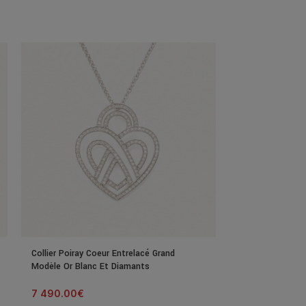
Collier Poiray Coeur Entrelacé Grand
Collier Poiray C
Modèle Or Blanc Et Diamants
Or Blanc Et Dia
7 490.00
€
2 700.00
€