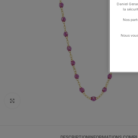
Daniel Gerar
la sécur
Nos part
Nous vous 
Click to enlarge
DESCRIPTION
INFORMATIONS COMPL