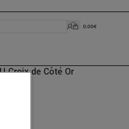
0.00
€
AU Croix de Côté Or