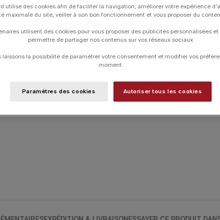
RÉSINE
d utilise des cookies afin de faciliter la navigation, améliorer votre expérience d'
ité maximale du site, veiller à son bon fonctionnement et vous proposer du conte
MATIÈRE
Effacer
enaires utilisent des cookies pour vous proposer des publicités personnalisées et
permettre de partager nos contenus sur vos réseaux sociaux.
laissons la possibilité de paramétrer votre consentement et modifier vos préfére
moment.
UGS :
B1CO002
Catégories :
24H-GIGI
,
Bijoux Noël
,
Coll
Typologies
Paramètres des cookies
Autoriser tous les cookies
ÉMENTAIRES
EXPÉDITION & LIVRAISON
ESSAYER CE PRODUIT DAN