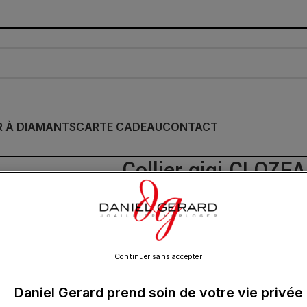
R À DIAMANTS
CARTE CADEAU
CONTACT
Collier gigi CLOZE
42cm
575.00
€
Continuer sans accepter
Daniel Gerard prend soin de votre vie privée