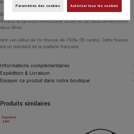
sertie de diamants.
Paramètres des cookies
Autoriser tous les cookies
Signature iconique de la maison, le fermoir Menottes dinh van est
devenu le symbole indéfectible du lien et de l’attachement entre
deux êtres.
dinh van utilise de l’or finesse de 750‰ (18 carats). Cette finesse
est un standard de la joaillerie française.
Informations complémentaires
Expédition & Livraison
Essayer ce produit dans notre boutique
Produits similaires
Expédié
24H