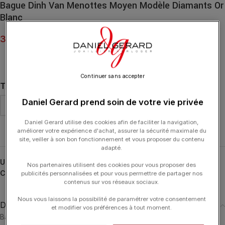
Bague Dinh Van Menottes Moyen Modèle Diamants Or
Blanc
3 250.00
€
Continuer sans accepter
TAILLE DE DOIGT
Daniel Gerard prend soin de votre vie privée
Daniel Gerard utilise des cookies afin de faciliter la navigation,
Effacer
améliorer votre expérience d'achat, assurer la sécurité maximale du
site, veiller à son bon fonctionnement et vous proposer du contenu
adapté.
UGS :
267212
Nos partenaires utilisent des cookies pour vous proposer des
Catégories :
Bagues
,
Bagues
,
DINH VAN
,
Menottes
,
Typologies
publicités personnalisées et pour vous permettre de partager nos
contenus sur vos réseaux sociaux.
Nous vous laissons la possibilité de paramétrer votre consentement
Description
et modifier vos préférences à tout moment.
Bague Menottes dinh van moyen modèle en or blanc 18 carats