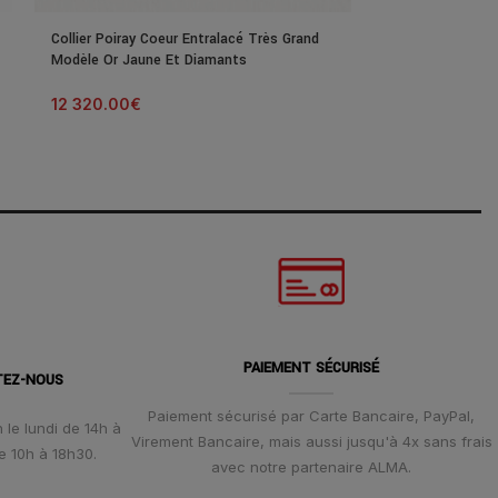
Collier Poiray Coeur Entralacé Très Grand
Collier Poiray C
Modèle Or Jaune Et Diamants
Or Rose Et Dia
12 320.00
€
2 500.00
€
PAIEMENT SÉCURISÉ
TEZ-NOUS
Paiement sécurisé par Carte Bancaire, PayPal,
 le lundi de 14h à
Virement Bancaire, mais aussi jusqu'à 4x sans frais
e 10h à 18h30.
avec notre partenaire ALMA.