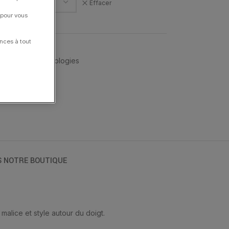
Effacer
 pour vous
nces à tout
N
,
Menottes
,
Typologies
S NOTRE BOUTIQUE
malice et style autour du doigt.