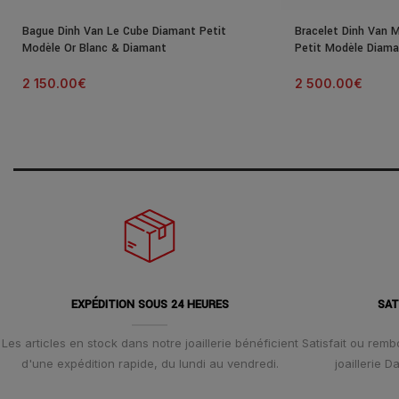
Bague Dinh Van Le Cube Diamant Petit
Bracelet Dinh Van 
Modèle Or Blanc & Diamant
Petit Modèle Diama
2 150.00
€
2 500.00
€
EXPÉDITION SOUS 24 HEURES
SAT
Les articles en stock dans notre joaillerie bénéficient
Satisfait ou remb
d'une expédition rapide, du lundi au vendredi.
joaillerie 