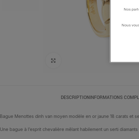
Nos part
Nous vous 
Click to enlarge
DESCRIPTION
INFORMATIONS COMPL
Bague Menottes dinh van moyen modèle en or jaune 18 carats et ser
Une bague à l’esprit chevalière mêlant habilement un serti diamants à