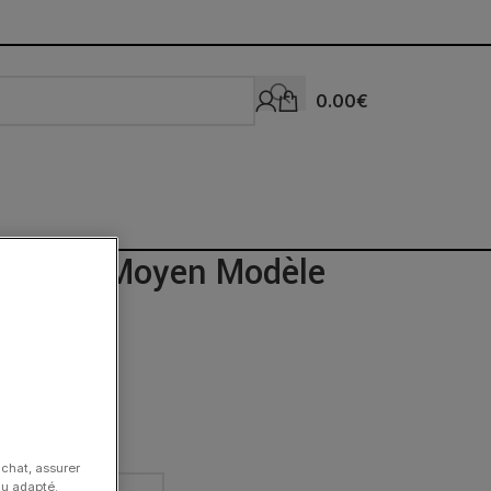
0.00
€
nottes Moyen Modèle
achat, assurer
nu adapté.