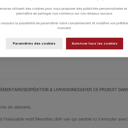
TAILLE DE DOIGT
enaires utilisent des cookies pour vous proposer des publicités personnalisées et
permettre de partager nos contenus sur vos réseaux sociaux.
laissons la possibilité de paramétrer votre consentement et modifier vos préfére
UGS :
267111
moment.
Catégories :
Bagues
,
Bagues
,
DINH VA
Paramètres des cookies
Autoriser tous les cookies
ÉMENTAIRES
EXPÉDITION & LIVRAISON
ESSAYER CE PRODUIT DAN
tie de diamants.
 l’inlassable motif Menottes dinh van qui semble ici s’enrouler avec 