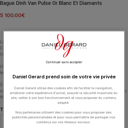
Bague Dinh Van Pulse Or Blanc Et Diamants
5 100.00
€
La collection Pulse dinh van s’inspire de la musique d’aujourd’hui.
Comme une pulsation, les diamants sont propulsés d’un vide à
l’autre créant ainsi une pluie de diamants.
Continuer sans accepter
Une bague à la succession de lignes et de vides nous donne le
tempo au rythme des diamants sertis cône.
Daniel Gerard prend soin de votre vie privée
Ces nouvelles créations se réhaussent d’un pavage diamant et
Daniel Gerard utilise des cookies afin de faciliter la navigation,
confèrent à ces monochromes d’ors blancs et roses des allures de
améliorer votre expérience d'achat, assurer la sécurité maximale du
fêtes.
site, veiller à son bon fonctionnement et vous proposer du contenu
adapté.
TAILLE DE DOIGT
Nos partenaires utilisent des cookies pour vous proposer des
publicités personnalisées et pour vous permettre de partager nos
contenus sur vos réseaux sociaux.