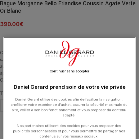
Bague Morganne Bello Friandise Coussin Agate Verte
Or Blanc
390.00
€
Cette collection emblématique met les pierres fines en majesté,
sans griffe, ni serti, au contact de la peau. La taille en « coussin »
aux multiples facettes apporte douceur et élégance. L’Agate
Continuer sans accepter
apporte Force et Protection contre le Stress. BAGUE OR BLANC 18
CARATS ET AGATE VERTE MULTI-FACETTÉE (5,45 CARATS)
Daniel Gerard prend soin de votre vie privée
TAILLE DE DOIGT
Daniel Gerard utilise des cookies afin de faciliter la navigation,
améliorer votre expérience d'achat, assurer la sécurité maximale du
site, veiller à son bon fonctionnement et vous proposer du contenu
adapté.
Effacer
Nos partenaires utilisent des cookies pour vous proposer des
publicités personnalisées et pour vous permettre de partager nos
contenus sur vos réseaux sociaux.