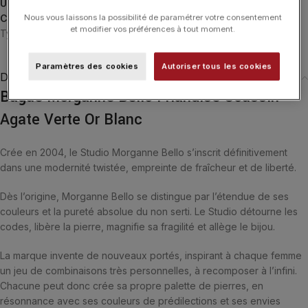
UGS :
1011WA1A185-46
Catégories :
Bagues
,
Bagues
,
Friandise
,
MORGANNE BELLO
,
Nous vous laissons la possibilité de paramétrer votre consentement
et modifier vos préférences à tout moment.
Typologies
Paramètres des cookies
Autoriser tous les cookies
Description
Bague Morganne Bello Friandise Coussin
Agate Verte Or Blanc
Crée en 2004, le Studio Morganne Bello s’inscrit définitivement
dans une modernité twistée, empreinte de fraîcheur et de liberté.
Dès l’origine, Morganne Bello se distingue par l’étendue de ses
couleurs et la pureté absolue du non serti. Le Studio détourne les
codes, libère la pierre, magnifie sa fragilité et allège le bijou.
La marque invente de nouveaux portés, inspirant à chaque femme
un jeu de combinaisons très personnelles, à recomposer à l’infini.
Chacune peut donc crée sa propre palette de pierres, en
résonnance avec ses couleurs de prédilections et ses envies