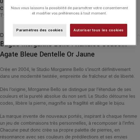
UGS :
1011YA1A185-46
Catégories :
Bagues
,
Bagues
,
Friandise
,
MORGANNE BELLO
,
Nous vous laissons la possibilité de paramétrer votre consentement
et modifier vos préférences à tout moment.
Typologies
Paramètres des cookies
Autoriser tous les cookies
Description
Bague Morganne Bello Friandise Coussin
Agate Bleue Dentelle Or Jaune
Crée en 2004, le Studio Morganne Bello s’inscrit définitivement
dans une modernité twistée, empreinte de fraîcheur et de liberté.
Dès l’origine, Morganne Bello se distingue par l’étendue de ses
couleurs et la pureté absolue du non serti. Le Studio détourne les
codes, libère la pierre, magnifie sa fragilité et allège le bijou.
La marque invente de nouveaux portés, inspirant à chaque femme
un jeu de combinaisons très personnelles, à recomposer à l’infini.
Chacune peut donc crée sa propre palette de pierres, en
résonnance avec ses couleurs de prédilections et ses envies