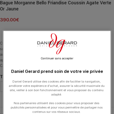
Bague Morganne Bello Friandise Coussin Agate Verte
Or Jaune
390.00
€
Cette collection emblématique met les pierres fines en majesté,
sans griffe, ni serti, au contact de la peau. La taille en « coussin »
aux multiples facettes apporte douceur et élégance. L’Agate
Continuer sans accepter
apporte Force et Protection contre le Stress. BAGUE OR JAUNE 18
CARATS ET AGATE VERTE MULTI-FACETTÉE (5,45 CARATS)
Daniel Gerard prend soin de votre vie privée
TAILLE DE DOIGT
Daniel Gerard utilise des cookies afin de faciliter la navigation,
améliorer votre expérience d'achat, assurer la sécurité maximale du
site, veiller à son bon fonctionnement et vous proposer du contenu
adapté.
Effacer
Nos partenaires utilisent des cookies pour vous proposer des
publicités personnalisées et pour vous permettre de partager nos
contenus sur vos réseaux sociaux.