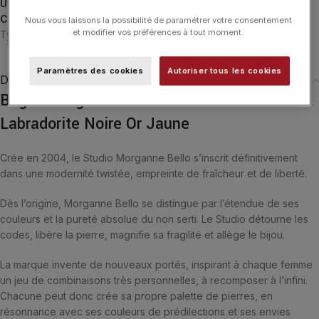
UGS :
1011YB159-46
Catégories :
Bagues
,
Bagues
,
Friandise
,
MORGANNE BELLO
,
Nous vous laissons la possibilité de paramétrer votre consentement
et modifier vos préférences à tout moment.
Typologies
Paramètres des cookies
Autoriser tous les cookies
Description
Bague Morganne Bello Friandise Trèfle
Labradorite Noire Or Jaune
Crée en 2004, le Studio Morganne Bello s’inscrit définitivement
dans une modernité twistée, empreinte de fraîcheur et de liberté.
Dès l’origine, Morganne Bello se distingue par l’étendue de ses
couleurs et la pureté absolue du non serti. Le Studio détourne les
codes, libère la pierre, magnifie sa fragilité et allège le bijou.
La marque invente de nouveaux portés, inspirant à chaque femme
un jeu de combinaisons très personnelles, à recomposer à l’infini.
Chacune peut donc crée sa propre palette de pierres, en
résonnance avec ses couleurs de prédilections et ses envies