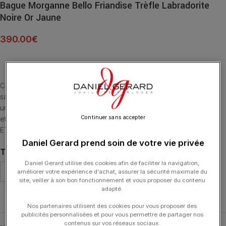
Bague Morganne Bello Friandise Trèfle Labradorite
Noire Or Jaune
390.00
€
Cette collection emblématique met les pierres fines en majesté,
sans griffe, ni serti, au contact de la peau. La taille en « trèfle » est
un symbole de chance. La labradorite est la pierre de l’Imaginaire
Continuer sans accepter
et a des Vertus Protectrices . BAGUE OR JAUNE 18 CARATS
ETLABRADORITE NOIRE MULTI-FACETTÉE (7.65 CARATS)
Daniel Gerard prend soin de votre vie privée
TAILLE DE DOIGT
Daniel Gerard utilise des cookies afin de faciliter la navigation,
améliorer votre expérience d'achat, assurer la sécurité maximale du
site, veiller à son bon fonctionnement et vous proposer du contenu
adapté.
Effacer
Nos partenaires utilisent des cookies pour vous proposer des
publicités personnalisées et pour vous permettre de partager nos
contenus sur vos réseaux sociaux.