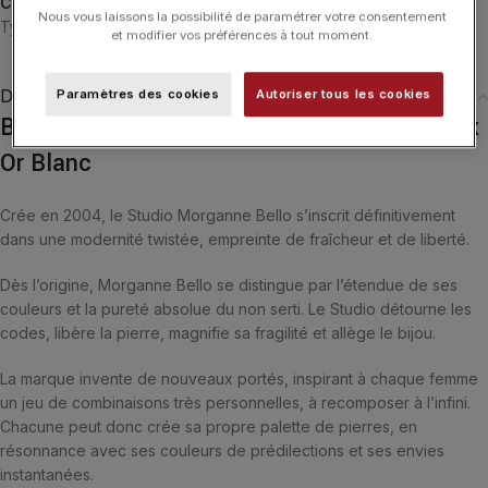
Catégories :
Bagues
,
Bagues
,
Friandise
,
MORGANNE BELLO
,
Nous vous laissons la possibilité de paramétrer votre consentement
Typologies
et modifier vos préférences à tout moment.
Description
Paramètres des cookies
Autoriser tous les cookies
Bague Morganne Bello Friandise Trèfle Onyx
Or Blanc
Crée en 2004, le Studio Morganne Bello s’inscrit définitivement
dans une modernité twistée, empreinte de fraîcheur et de liberté.
Dès l’origine, Morganne Bello se distingue par l’étendue de ses
couleurs et la pureté absolue du non serti. Le Studio détourne les
codes, libère la pierre, magnifie sa fragilité et allège le bijou.
La marque invente de nouveaux portés, inspirant à chaque femme
un jeu de combinaisons très personnelles, à recomposer à l’infini.
Chacune peut donc crée sa propre palette de pierres, en
résonnance avec ses couleurs de prédilections et ses envies
instantanées.