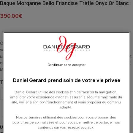
Bague Morganne Bello Friandise Trèfle Onyx Or Blanc
390.00
€
Cette collection emblématique met les pierres fines en majesté,
sans griffe, ni serti, au contact de la peau. La taille en « trèfle » est
un symbole de chance. L’Onyx est la pierre du Sens des Affaires et
de la Capacité de Gestion. BAGUE OR BLANC 18 CARATS ET ONYX
Continuer sans accepter
MULTI-FACETTÉE (5 CARATS)
Daniel Gerard prend soin de votre vie privée
TAILLE DE DOIGT
Daniel Gerard utilise des cookies afin de faciliter la navigation,
améliorer votre expérience d'achat, assurer la sécurité maximale du
site, veiller à son bon fonctionnement et vous proposer du contenu
Effacer
adapté.
Nos partenaires utilisent des cookies pour vous proposer des
publicités personnalisées et pour vous permettre de partager nos
UGS :
1011WA1B115-46
contenus sur vos réseaux sociaux.