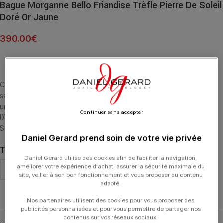
Bague Morganne Bello Friandise Trèfle Pierre De Soleil
Doré Or Jaune
390.00
€
Cette collection emblématique met les pierres fines en majesté,
sans griffe, ni serti, au contact de la peau. La taille en « trèfle » est
un symbole de chance. La Pierre de Soleil apporte l’Energie de
Continuer sans accepter
l’Astre Solaire. BAGUE OR JAUNE 18 CARATS TRÈFLE PIERRE DE
SOLEIL DORÉ (7,34 CARATS)
Daniel Gerard prend soin de votre vie privée
TAILLE DE DOIGT
Daniel Gerard utilise des cookies afin de faciliter la navigation,
améliorer votre expérience d'achat, assurer la sécurité maximale du
site, veiller à son bon fonctionnement et vous proposer du contenu
adapté.
Effacer
Nos partenaires utilisent des cookies pour vous proposer des
publicités personnalisées et pour vous permettre de partager nos
contenus sur vos réseaux sociaux.