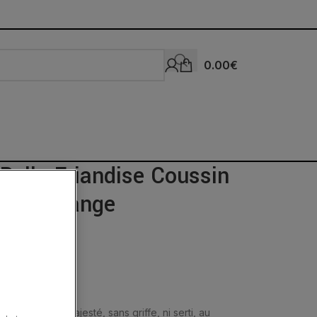
0.00
€
Bello Friandise Coussin
rdon Orange
res fines en majesté, sans griffe, ni serti, au