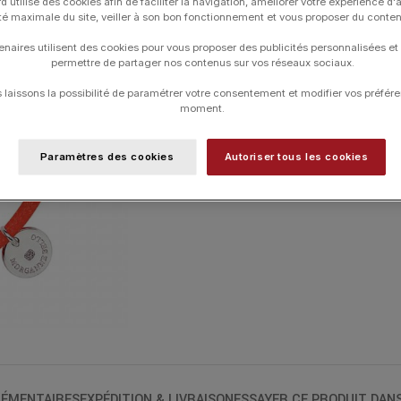
d utilise des cookies afin de faciliter la navigation, améliorer votre expérience d'
contact de la peau. La taille en « couss
ité maximale du site, veiller à son bon fonctionnement et vous proposer du conte
enaires utilisent des cookies pour vous proposer des publicités personnalisées et
BRACELET CORDON ORANGE ET AGATE 
permettre de partager nos contenus sur vos réseaux sociaux.
ARGENT 925
laissons la possibilité de paramétrer votre consentement et modifier vos préfére
moment.
UGS :
1015X09A101
Paramètres des cookies
Autoriser tous les cookies
Catégories :
Bracelets
,
Bracelets
,
Frian
ÉMENTAIRES
EXPÉDITION & LIVRAISON
ESSAYER CE PRODUIT DAN