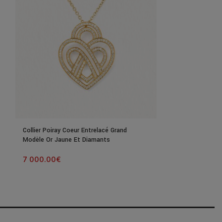
Collier Poiray Coeur Entrelacé Grand
Collier Poiray C
Modèle Or Jaune Et Diamants
Modèle Or Rose
7 000.00
€
12 320.00
€