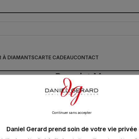
R À DIAMANTS
CARTE CADEAU
CONTACT
Bracelet Morganne 
Agathe Blanche Co
90.00
€
Continuer sans accepter
Daniel Gerard prend soin de votre vie privée
Cette collection emblématique met les pier