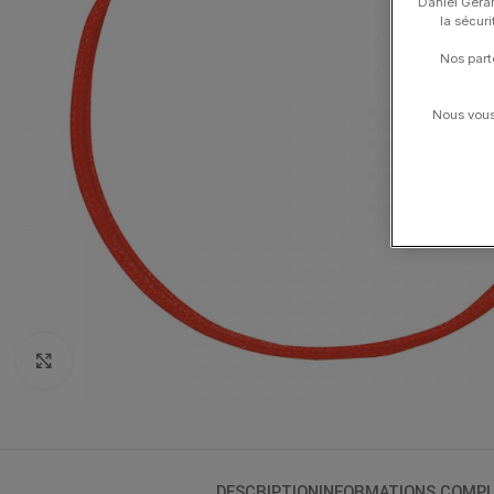
Daniel Gerar
la sécur
Nos part
Nous vous 
Click to enlarge
DESCRIPTION
INFORMATIONS COMPL