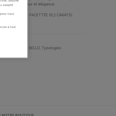
achat, assurer
in » apporte douceur et élégance.
nu adapté.
 pour vous
BLANCHE MULTI-FACETTÉE (9,2 CARATS)
nces à tout
dise
,
MORGANNE BELLO
,
Typologies
S NOTRE BOUTIQUE