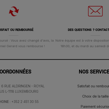
ISFAIT OU REMBOURSÉ
DES QUESTIONS ? CONTAC
oursé : Vous avez changé d'avis, la
Notre équipe est à votre disposition
Daniel Gerard vous rembourse !
18h30, et du mardi au samedi d
OORDONNÉES
NOS SERVIC
: 6 RUE ALDRINGEN - ROYAL
Satisfait ou rembou
IUS L-1118 LUXEMBOURG
Choix de la taille
PHONE
: +352 2 451 30 55
Paiement sécuris