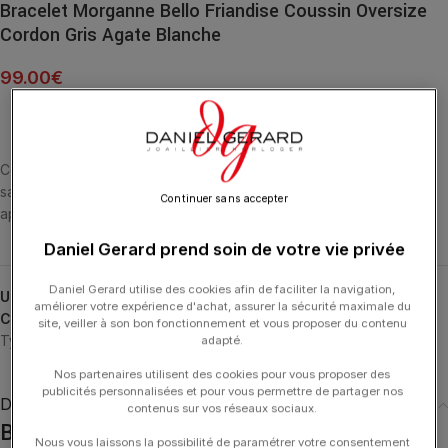
Bracelet Morganne Bello Friandise Coussin Oversize
Cordon Gris Agate Blanche
99.00
€
Cette collection emblématique met les pierres fines en majesté,
sans griffe, ni serti, au contact de la peau. La taille en « coussin »
Continuer sans accepter
apporte douceur et élégance.
Daniel Gerard prend soin de votre vie privée
Daniel Gerard utilise des cookies afin de faciliter la navigation,
UGS :
1025X04A101
améliorer votre expérience d'achat, assurer la sécurité maximale du
Catégories :
Bracelets
,
Bracelets
,
Friandise
,
MORGANNE BELLO
,
site, veiller à son bon fonctionnement et vous proposer du contenu
Typologies
adapté.
Nos partenaires utilisent des cookies pour vous proposer des
publicités personnalisées et pour vous permettre de partager nos
Description
contenus sur vos réseaux sociaux.
Bracelet Morganne Bello Friandise Coussin
Nous vous laissons la possibilité de paramétrer votre consentement