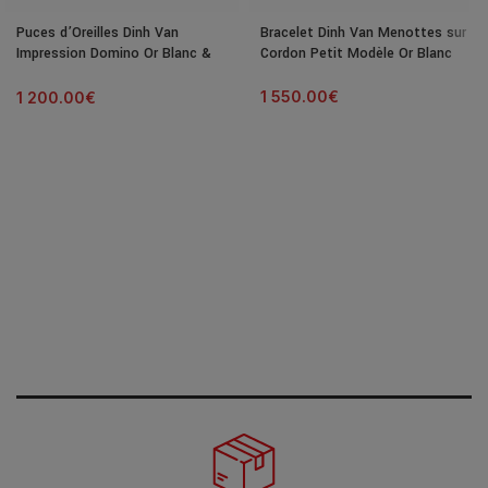
Puces d’Oreilles Dinh Van
Bracelet Dinh Van Menottes sur
Impression Domino Or Blanc &
Cordon Petit Modèle Or Blanc
Diamants
1 550.00
€
1 200.00
€