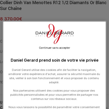
Collier Dinh Van Menottes R12 1/2 Diamants Or Blanc
Sur Chaîne
8 370.00
€
Collier Menottes R12 1/2 diamants or blanc sur chaîne.
Continuer sans accepter
Un incontournable de chez Dinh Van en version or blanc rhodié
Daniel Gerard prend soin de votre vie privée
Longueur 44 cm
Daniel Gerard utilise des cookies afin de faciliter la navigation,
Or blanc 16.3 gr
améliorer votre expérience d'achat, assurer la sécurité maximale du
site, veiller à son bon fonctionnement et vous proposer du contenu
16 Diamants 0.29 carat extra-blancs
adapté.
Nos partenaires utilisent des cookies pour vous proposer des
publicités personnalisées et pour vous permettre de partager nos
contenus sur vos réseaux sociaux.
UGS :
652212
Nous vous laissons la possibilité de paramétrer votre consentement
Catégories :
24H-DINHVAN
,
Colliers
,
Colliers
,
DINH VAN
,
Menottes
,