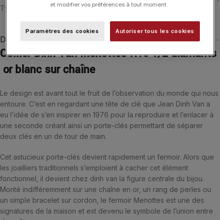
et modifier vos préférences à tout moment.
Typologies
Paramètres des cookies
Autoriser tous les cookies
Description
Collier Dinh Van Menottes R10 1/2 diamants
or blanc sur chaîne
Le design est avant tout le fruit de l’observation du monde qui nous
entoure. C’est en regardant une tête de clé que Jean Dinh Van a
eu l’idée de s’en inspirer en 1976 pour la reproduire et l’enlacer à
une seconde créant ainsi un porte-clés permettant de séparer
deux clés en un de tour de main.
Cet astucieux porte-clés devient rapidement un fermoir. Alors que
les joailliers traditionnels s’emploient à cacher cet élément
fonctionnel, il devient chez dinh van la figure centrale du bijou.
Monté indifféremment sur une chaîne en or, un rang de perles ou
un simple bracelet sur cordon, le fermoir Menottes est une des
signatures de la maison et est devenu le symbole de l’union entre